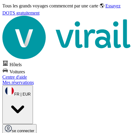
Tous les grands voyages commencent par une carte 🌎
Essayez
DOTS gratuitement
Hôtels
Voitures
Centre d'aide
Mes réservations
FR | EUR
se connecter