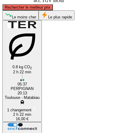
liO, TGV inOui
©
CARTO
, ©
OpenStreetMap
contributors
Rechercher le meilleur prix
Toulouse
Le moins cher
Le plus rapide
0.8 kg CO
2
2 h 22 min
Perpignan
05:37
PERPIGNAN
20:13
Toulouse - Matabiau
1 changement
2 h 22 min
16,00 €