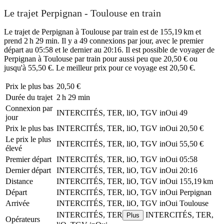
Le trajet Perpignan - Toulouse en train
Le trajet de Perpignan à Toulouse par train est de 155,19 km et
prend 2 h 29 min. Il y a 49 connexions par jour, avec le premier
départ au 05:58 et le dernier au 20:16. Il est possible de voyager de
Perpignan à Toulouse par train pour aussi peu que 20,50 € ou
jusqu'à 55,50 €. Le meilleur prix pour ce voyage est 20,50 €.
Prix ​​le plus bas
20,50 €
Durée du trajet
2 h 29 min
Connexion par
INTERCITÉS, TER, liO, TGV inOui
49
jour
Prix ​​le plus bas
INTERCITÉS, TER, liO, TGV inOui
20,50 €
Le prix le plus
INTERCITÉS, TER, liO, TGV inOui
55,50 €
élevé
Premier départ
INTERCITÉS, TER, liO, TGV inOui
05:58
Dernier départ
INTERCITÉS, TER, liO, TGV inOui
20:16
Distance
INTERCITÉS, TER, liO, TGV inOui
155,19 km
Départ
INTERCITÉS, TER, liO, TGV inOui
Perpignan
Arrivée
INTERCITÉS, TER, liO, TGV inOui
Toulouse
INTERCITÉS, TER
INTERCITÉS, TER,
Plus
Opérateurs