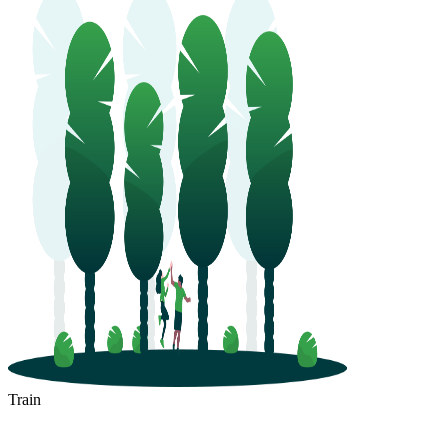
Train