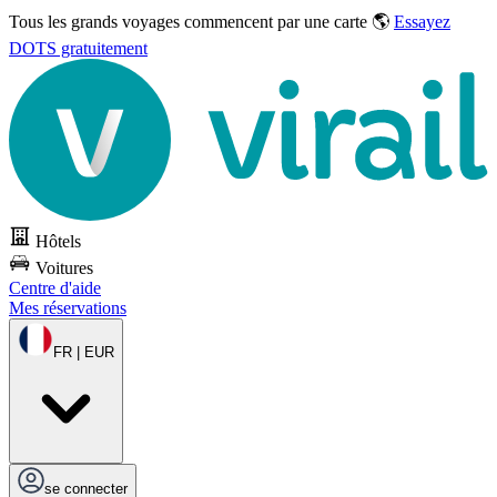
Tous les grands voyages commencent par une carte 🌎
Essayez
DOTS gratuitement
Hôtels
Voitures
Centre d'aide
Mes réservations
FR | EUR
se connecter