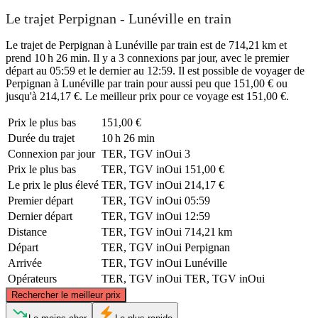
Le trajet Perpignan - Lunéville en train
Le trajet de Perpignan à Lunéville par train est de 714,21 km et
prend 10 h 26 min. Il y a 3 connexions par jour, avec le premier
départ au 05:59 et le dernier au 12:59. Il est possible de voyager de
Perpignan à Lunéville par train pour aussi peu que 151,00 € ou
jusqu'à 214,17 €. Le meilleur prix pour ce voyage est 151,00 €.
Prix ​​le plus bas
151,00 €
Durée du trajet
10 h 26 min
Connexion par jour
TER, TGV inOui
3
Prix ​​le plus bas
TER, TGV inOui
151,00 €
Le prix le plus élevé
TER, TGV inOui
214,17 €
Premier départ
TER, TGV inOui
05:59
Dernier départ
TER, TGV inOui
12:59
Distance
TER, TGV inOui
714,21 km
Départ
TER, TGV inOui
Perpignan
Arrivée
TER, TGV inOui
Lunéville
Opérateurs
TER, TGV inOui
TER, TGV inOui
©
CARTO
, ©
OpenStreetMap
contributors
Rechercher le meilleur prix
Lunéville