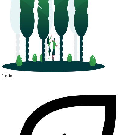
Train