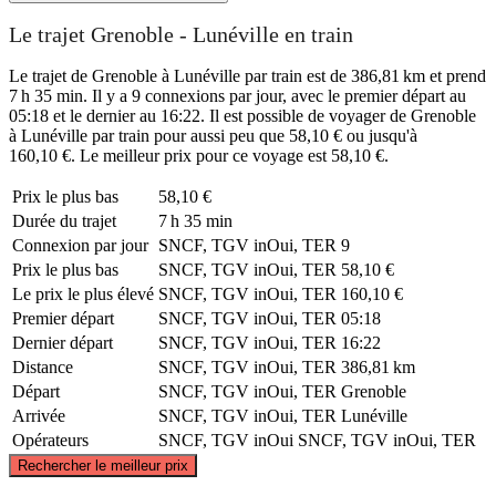
Le trajet Grenoble - Lunéville en train
Le trajet de Grenoble à Lunéville par train est de 386,81 km et prend
7 h 35 min. Il y a 9 connexions par jour, avec le premier départ au
05:18 et le dernier au 16:22. Il est possible de voyager de Grenoble
à Lunéville par train pour aussi peu que 58,10 € ou jusqu'à
160,10 €. Le meilleur prix pour ce voyage est 58,10 €.
Prix ​​le plus bas
58,10 €
Durée du trajet
7 h 35 min
Connexion par jour
SNCF, TGV inOui, TER
9
Prix ​​le plus bas
SNCF, TGV inOui, TER
58,10 €
Le prix le plus élevé
SNCF, TGV inOui, TER
160,10 €
Premier départ
SNCF, TGV inOui, TER
05:18
Dernier départ
SNCF, TGV inOui, TER
16:22
Distance
SNCF, TGV inOui, TER
386,81 km
Départ
SNCF, TGV inOui, TER
Grenoble
Arrivée
SNCF, TGV inOui, TER
Lunéville
Opérateurs
SNCF, TGV inOui
SNCF, TGV inOui, TER
©
CARTO
, ©
OpenStreetMap
contributors
Rechercher le meilleur prix
Lunéville