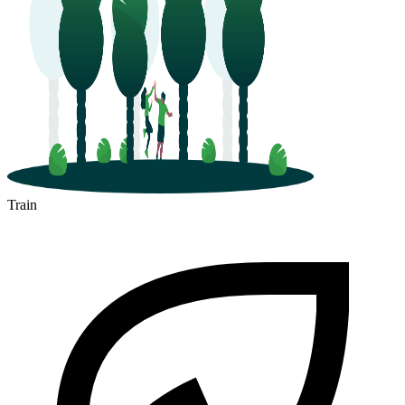
Train