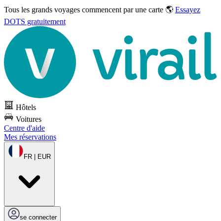
Tous les grands voyages commencent par une carte 🌎
Essayez
DOTS gratuitement
Hôtels
Voitures
Centre d'aide
Mes réservations
FR | EUR
se connecter