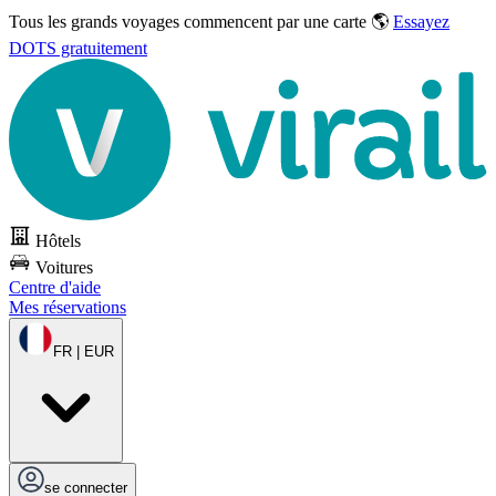
Tous les grands voyages commencent par une carte 🌎
Essayez
DOTS gratuitement
Hôtels
Voitures
Centre d'aide
Mes réservations
FR | EUR
se connecter