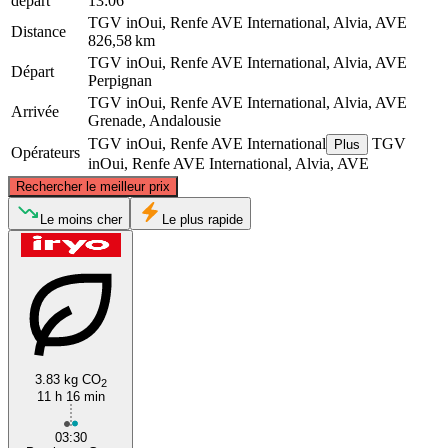
départ
13:06
TGV inOui, Renfe AVE International, Alvia, AVE
Distance
826,58 km
TGV inOui, Renfe AVE International, Alvia, AVE
Départ
Perpignan
TGV inOui, Renfe AVE International, Alvia, AVE
Arrivée
Grenade, Andalousie
TGV inOui, Renfe AVE International
TGV
Plus
Opérateurs
inOui, Renfe AVE International, Alvia, AVE
©
CARTO
, ©
OpenStreetMap
contributors
Rechercher le meilleur prix
Perpignan
Le moins cher
Le plus rapide
3.83 kg CO
2
11 h 16 min
Granada
03:30