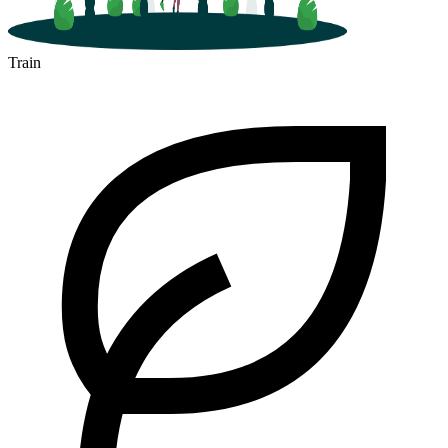
Train