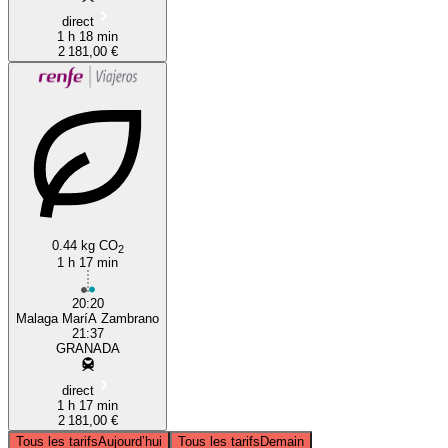
direct
1 h 18 min
2 181,00 €
0.44 kg CO
2
1 h 17 min
20:20
Malaga MaríA Zambrano
21:37
GRANADA
direct
1 h 17 min
2 181,00 €
Tous les tarifs
Aujourd’hui
Tous les tarifs
Demain