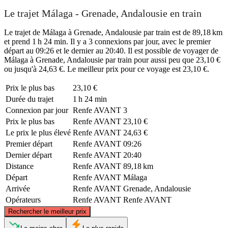
Le trajet Málaga - Grenade, Andalousie en train
Le trajet de Málaga à Grenade, Andalousie par train est de 89,18 km
et prend 1 h 24 min. Il y a 3 connexions par jour, avec le premier
départ au 09:26 et le dernier au 20:40. Il est possible de voyager de
Málaga à Grenade, Andalousie par train pour aussi peu que 23,10 €
ou jusqu'à 24,63 €. Le meilleur prix pour ce voyage est 23,10 €.
Prix ​​le plus bas
23,10 €
Durée du trajet
1 h 24 min
Connexion par jour
Renfe AVANT
3
Prix ​​le plus bas
Renfe AVANT
23,10 €
Le prix le plus élevé
Renfe AVANT
24,63 €
Premier départ
Renfe AVANT
09:26
Dernier départ
Renfe AVANT
20:40
Distance
Renfe AVANT
89,18 km
Départ
Renfe AVANT
Málaga
Arrivée
Renfe AVANT
Grenade, Andalousie
Opérateurs
Renfe AVANT
Renfe AVANT
©
CARTO
, ©
OpenStreetMap
contributors
Rechercher le meilleur prix
Granada