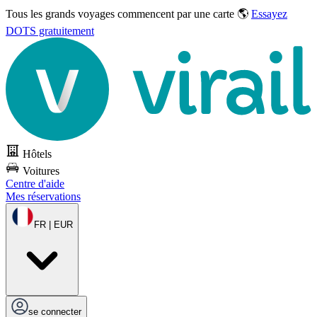
Tous les grands voyages commencent par une carte 🌎
Essayez
DOTS gratuitement
Hôtels
Voitures
Centre d'aide
Mes réservations
FR | EUR
se connecter