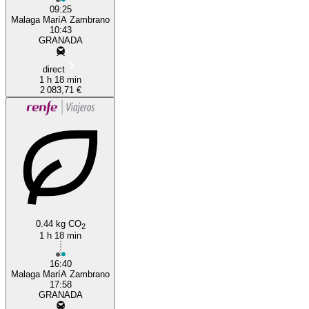
09:25
Malaga MaríA Zambrano
10:43
GRANADA
direct
1 h 18 min
2 083,71 €
0.44 kg CO
2
1 h 18 min
16:40
Malaga MaríA Zambrano
17:58
GRANADA