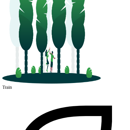
Train