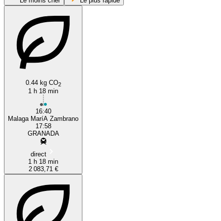
Le moins cher
Le plus rapide
0.44 kg CO
2
1 h 18 min
Málaga
16:40
Malaga MaríA Zambrano
17:58
GRANADA
direct
1 h 18 min
2 083,71 €