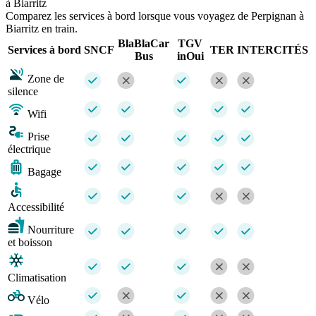
à Biarritz
Comparez les services à bord lorsque vous voyagez de Perpignan à
Biarritz en train.
BlaBlaCar
TGV
Services à bord
SNCF
TER
INTERCITÉS
Bus
inOui
Zone de
silence
Wifi
Prise
électrique
Bagage
Accessibilité
Nourriture
et boisson
Climatisation
Vélo