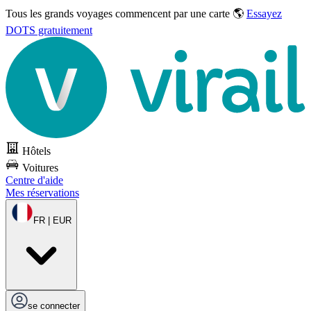
Tous les grands voyages commencent par une carte 🌎
Essayez
DOTS gratuitement
Hôtels
Voitures
Centre d'aide
Mes réservations
FR | EUR
se connecter