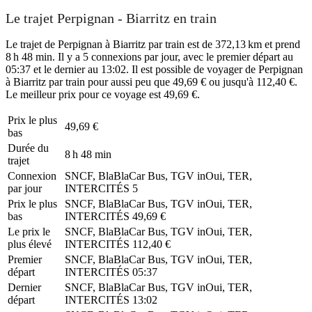
Le trajet Perpignan - Biarritz en train
Le trajet de Perpignan à Biarritz par train est de 372,13 km et prend
8 h 48 min. Il y a 5 connexions par jour, avec le premier départ au
05:37 et le dernier au 13:02. Il est possible de voyager de Perpignan
à Biarritz par train pour aussi peu que 49,69 € ou jusqu'à 112,40 €.
Le meilleur prix pour ce voyage est 49,69 €.
Prix ​​le plus
49,69 €
bas
Durée du
8 h 48 min
trajet
Connexion
SNCF, BlaBlaCar Bus, TGV inOui, TER,
par jour
INTERCITÉS
5
Prix ​​le plus
SNCF, BlaBlaCar Bus, TGV inOui, TER,
bas
INTERCITÉS
49,69 €
Le prix le
SNCF, BlaBlaCar Bus, TGV inOui, TER,
plus élevé
INTERCITÉS
112,40 €
Premier
SNCF, BlaBlaCar Bus, TGV inOui, TER,
départ
INTERCITÉS
05:37
Dernier
SNCF, BlaBlaCar Bus, TGV inOui, TER,
départ
INTERCITÉS
13:02