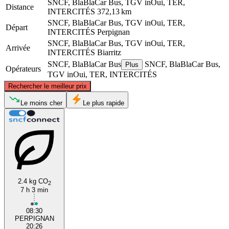
SNCF, BlaBlaCar Bus, TGV inOui, TER,
Distance
INTERCITÉS
372,13 km
SNCF, BlaBlaCar Bus, TGV inOui, TER,
Départ
INTERCITÉS
Perpignan
SNCF, BlaBlaCar Bus, TGV inOui, TER,
Arrivée
INTERCITÉS
Biarritz
SNCF, BlaBlaCar Bus
SNCF, BlaBlaCar Bus,
Plus
Opérateurs
TGV inOui, TER, INTERCITÉS
©
CARTO
, ©
OpenStreetMap
contributors
Rechercher le meilleur prix
Le moins cher
Le plus rapide
Biarritz
Perpignan
2.4 kg CO
2
7 h 3 min
08:30
PERPIGNAN
20:26