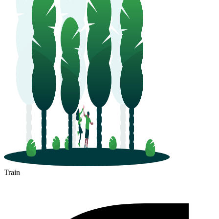
Train