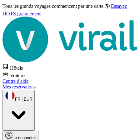
Tous les grands voyages commencent par une carte 🌎
Essayez
DOTS gratuitement
Hôtels
Voitures
Centre d'aide
Mes réservations
FR | EUR
se connecter