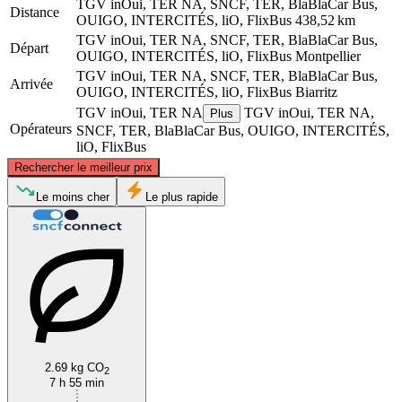
TGV inOui, TER NA, SNCF, TER, BlaBlaCar Bus,
Distance
OUIGO, INTERCITÉS, liO, FlixBus
438,52 km
TGV inOui, TER NA, SNCF, TER, BlaBlaCar Bus,
Départ
OUIGO, INTERCITÉS, liO, FlixBus
Montpellier
TGV inOui, TER NA, SNCF, TER, BlaBlaCar Bus,
Arrivée
OUIGO, INTERCITÉS, liO, FlixBus
Biarritz
TGV inOui, TER NA
TGV inOui, TER NA,
Plus
Opérateurs
SNCF, TER, BlaBlaCar Bus, OUIGO, INTERCITÉS,
liO, FlixBus
©
CARTO
, ©
OpenStreetMap
contributors
Rechercher le meilleur prix
Le moins cher
Le plus rapide
Montpellier
Biarritz
2.69 kg CO
2
7 h 55 min