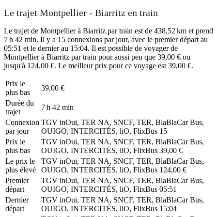
Le trajet Montpellier - Biarritz en train
Le trajet de Montpellier à Biarritz par train est de 438,52 km et prend
7 h 42 min. Il y a 15 connexions par jour, avec le premier départ au
05:51 et le dernier au 15:04. Il est possible de voyager de
Montpellier à Biarritz par train pour aussi peu que 39,00 € ou
jusqu'à 124,00 €. Le meilleur prix pour ce voyage est 39,00 €.
Prix ​​le
39,00 €
plus bas
Durée du
7 h 42 min
trajet
Connexion
TGV inOui, TER NA, SNCF, TER, BlaBlaCar Bus,
par jour
OUIGO, INTERCITÉS, liO, FlixBus
15
Prix ​​le
TGV inOui, TER NA, SNCF, TER, BlaBlaCar Bus,
plus bas
OUIGO, INTERCITÉS, liO, FlixBus
39,00 €
Le prix le
TGV inOui, TER NA, SNCF, TER, BlaBlaCar Bus,
plus élevé
OUIGO, INTERCITÉS, liO, FlixBus
124,00 €
Premier
TGV inOui, TER NA, SNCF, TER, BlaBlaCar Bus,
départ
OUIGO, INTERCITÉS, liO, FlixBus
05:51
Dernier
TGV inOui, TER NA, SNCF, TER, BlaBlaCar Bus,
départ
OUIGO, INTERCITÉS, liO, FlixBus
15:04