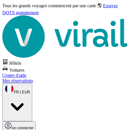
Tous les grands voyages commencent par une carte 🌎
Essayez
DOTS gratuitement
Hôtels
Voitures
Centre d'aide
Mes réservations
FR | EUR
se connecter