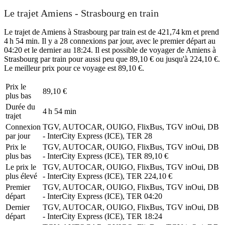
Le trajet Amiens - Strasbourg en train
Le trajet de Amiens à Strasbourg par train est de 421,74 km et prend
4 h 54 min. Il y a 28 connexions par jour, avec le premier départ au
04:20 et le dernier au 18:24. Il est possible de voyager de Amiens à
Strasbourg par train pour aussi peu que 89,10 € ou jusqu'à 224,10 €.
Le meilleur prix pour ce voyage est 89,10 €.
Prix ​​le
89,10 €
plus bas
Durée du
4 h 54 min
trajet
Connexion
TGV, AUTOCAR, OUIGO, FlixBus, TGV inOui, DB
par jour
- InterCity Express (ICE), TER
28
Prix ​​le
TGV, AUTOCAR, OUIGO, FlixBus, TGV inOui, DB
plus bas
- InterCity Express (ICE), TER
89,10 €
Le prix le
TGV, AUTOCAR, OUIGO, FlixBus, TGV inOui, DB
plus élevé
- InterCity Express (ICE), TER
224,10 €
Premier
TGV, AUTOCAR, OUIGO, FlixBus, TGV inOui, DB
départ
- InterCity Express (ICE), TER
04:20
Dernier
TGV, AUTOCAR, OUIGO, FlixBus, TGV inOui, DB
départ
- InterCity Express (ICE), TER
18:24