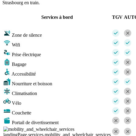
Strasbourg en train.
Services à bord
TGV
AUT
Zone de silence
Wifi
Prise électrique
Bagage
Accessibilité
Nourriture et boisson
Climatisation
Vélo
Couchette
Portail de divertissement
landingPage.services.mobility_and_wheelchair_services