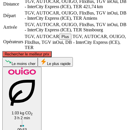
TGV, AUTOCAR, OUIGO, FlixBus, TGV inOui, DB
Distance
- InterCity Express (ICE), TER
421,74 km
TGV, AUTOCAR, OUIGO, FlixBus, TGV inOui, DB
Départ
- InterCity Express (ICE), TER
Amiens
TGV, AUTOCAR, OUIGO, FlixBus, TGV inOui, DB
Arrivée
- InterCity Express (ICE), TER
Strasbourg
TGV, AUTOCAR
TGV, AUTOCAR, OUIGO,
Plus
Opérateurs
FlixBus, TGV inOui, DB - InterCity Express (ICE),
TER
©
CARTO
, ©
OpenStreetMap
contributors
Rechercher le meilleur prix
Le moins cher
Le plus rapide
Amiens
Strasbourg
1.03 kg CO
2
3 h 2 min
09:53