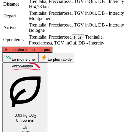
Trenitalia, Frecciarossa, TGV inOui, DB - Intercity
Distance
604,78 km
Trenitalia, Frecciarossa, TGV inOui, DB - Intercity
Départ
Montpellier
Trenitalia, Frecciarossa, TGV inOui, DB - Intercity
Arrivée
Bologne
Trenitalia, Frecciarossa
Trenitalia,
Plus
Opérateurs
Frecciarossa, TGV inOui, DB - Intercity
©
CARTO
, ©
OpenStreetMap
contributors
Rechercher le meilleur prix
Le moins cher
Le plus rapide
Bologna
Montpellier
3.03 kg CO
2
8 h 55 min