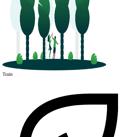
Train