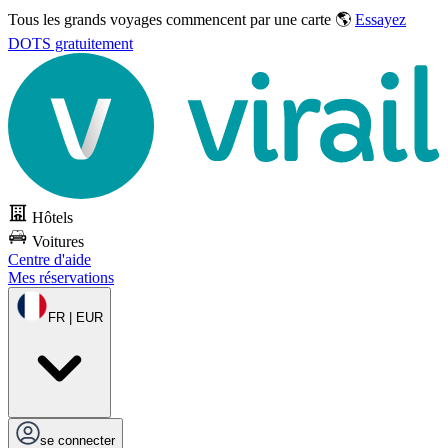
Tous les grands voyages commencent par une carte 🌎
Essayez
DOTS gratuitement
Hôtels
Voitures
Centre d'aide
Mes réservations
FR | EUR
se connecter