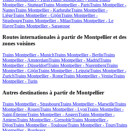
Montpellier - Stuttgart
Trains Montpellier - Paris
Trains Montpellier -
Nantes
Trains Montpellier - Karlsruhe
Trains Montpellier -
Liège
Trains Montpellier - Gijón
Trains Montpellier -
Strasbourg
Trains Montpellier - Milan
Trains Montpellier - Le
Havre
Trains Montpellier - Saragosse
Routes internationales à partir de Montpellier et des
zones voisines
Trains Montpellier - Munich
Trains Montpellier - Berlin
Trains
Montpellier - Amsterdam
Trains Montpellier - Madrid
Trains
Montpellier - Düsseldorf
Trains Montpellier - Nuremberg
Trains
Montpellier - Gijón
Trains Montpellier - Leipzig
Trains Montpellier -
Zurich
Trains Montpellier - Rome
Trains Montpellier - Venise
Trains
Montpellier - Turin
Autres destinations à partir de Montpellier
Trains Montpellier - Strasbourg
Trains Montpellier - Marseille
Trains
Montpellier - Rouen
Trains Montpellier - Lyon
Trains Montpellier -
Saint-Étienne
Trains Montpellier - Angers
Trains Montpellier -
Amiens
Trains Montpellier - Grenoble
Trains Montpellier -
Dijon
Trains Montpellier - Toulouse
Trains Montpellier - Tours
Trains
Montpellier - Bordeaux