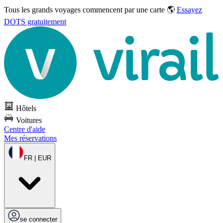
Tous les grands voyages commencent par une carte 🌎
Essayez
DOTS gratuitement
Hôtels
Voitures
Centre d'aide
Mes réservations
FR | EUR
se connecter