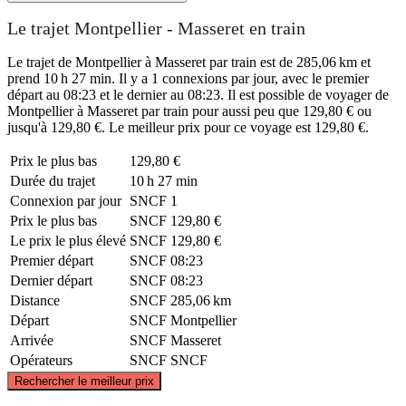
Le trajet Montpellier - Masseret en train
Le trajet de Montpellier à Masseret par train est de 285,06 km et
prend 10 h 27 min. Il y a 1 connexions par jour, avec le premier
départ au 08:23 et le dernier au 08:23. Il est possible de voyager de
Montpellier à Masseret par train pour aussi peu que 129,80 € ou
jusqu'à 129,80 €. Le meilleur prix pour ce voyage est 129,80 €.
Prix ​​le plus bas
129,80 €
Durée du trajet
10 h 27 min
Connexion par jour
SNCF
1
Prix ​​le plus bas
SNCF
129,80 €
Le prix le plus élevé
SNCF
129,80 €
Premier départ
SNCF
08:23
Dernier départ
SNCF
08:23
Distance
SNCF
285,06 km
Départ
SNCF
Montpellier
Arrivée
SNCF
Masseret
Opérateurs
SNCF
SNCF
©
CARTO
, ©
OpenStreetMap
contributors
Rechercher le meilleur prix
Masseret