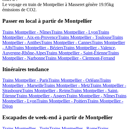
Le voyage en train de Montpellier à Masseret génère 19.95kg
émissions de CO2.
Passer en local à partir de Montpellier
Trains Montpellier - Nîmes
Trains Montpellier - Lyon
Trains
Montpellier - Aix-en-Provence
Trains Montpellier - Toulouse
Trains
Montpellier - Antibes
Trains Montpellier - Cannes
Trains Montpellier
- Albi
Trains Montpellier - Béziers
Trains Montpellier - Valence,
Auvergne-Rhône-Alpes
Trains Montpellier - Saint-Étienne
Trains
Montpellier - Narbonne
Trains Montpellier - Clermont-Ferrand
Itinéraires tendance
Trains Montpellier - Paris
Trains Montpellier - Orléans
Trains
Montpellier - Marseille
Trains Montpellier - Metz
Trains Montpellier -
Strasbourg
Trains Montpellier - Reims
Trains Montpellier - Saint-
Étienne
Trains Montpellier - Angers
Trains Montpellier - Nîmes
Trains
Montpellier - Lyon
Trains Montpellier - Poitiers
Trains Montpellier -
Dijon
Escapades de week-end à partir de Montpellier
Trains Montpellier - Turin
Trains Montpellier - Rome
Trains