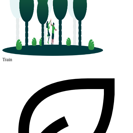
Train