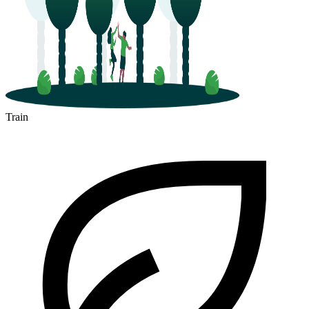
Train