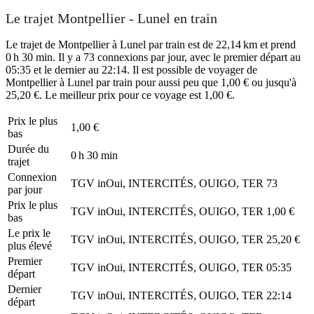
Le trajet Montpellier - Lunel en train
Le trajet de Montpellier à Lunel par train est de 22,14 km et prend
0 h 30 min. Il y a 73 connexions par jour, avec le premier départ au
05:35 et le dernier au 22:14. Il est possible de voyager de
Montpellier à Lunel par train pour aussi peu que 1,00 € ou jusqu'à
25,20 €. Le meilleur prix pour ce voyage est 1,00 €.
Prix ​​le plus
1,00 €
bas
Durée du
0 h 30 min
trajet
Connexion
TGV inOui, INTERCITÉS, OUIGO, TER
73
par jour
Prix ​​le plus
TGV inOui, INTERCITÉS, OUIGO, TER
1,00 €
bas
Le prix le
TGV inOui, INTERCITÉS, OUIGO, TER
25,20 €
plus élevé
Premier
TGV inOui, INTERCITÉS, OUIGO, TER
05:35
départ
Dernier
TGV inOui, INTERCITÉS, OUIGO, TER
22:14
départ