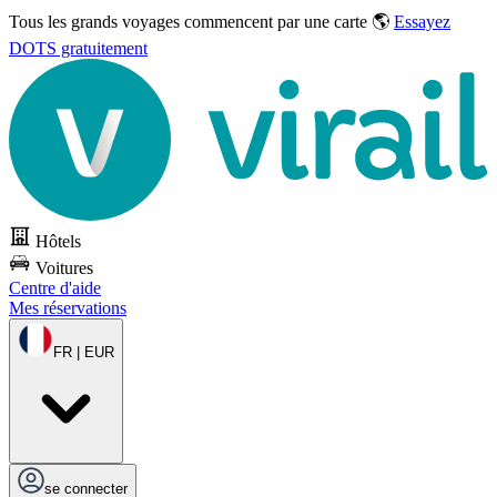
Tous les grands voyages commencent par une carte 🌎
Essayez
DOTS gratuitement
Hôtels
Voitures
Centre d'aide
Mes réservations
FR | EUR
se connecter