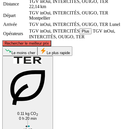
TGV inOui, INTERCITÉS, OUIGO, TER
Distance
22,14 km
TGV inOui, INTERCITÉS, OUIGO, TER
Départ
Montpellier
Arrivée
TGV inOui, INTERCITÉS, OUIGO, TER
Lunel
TGV inOui, INTERCITÉS
TGV inOui,
Plus
Opérateurs
INTERCITÉS, OUIGO, TER
©
CARTO
, ©
OpenStreetMap
contributors
Rechercher le meilleur prix
Le moins cher
Le plus rapide
Lunel
Montpellier
0.11 kg CO
2
0 h 20 min