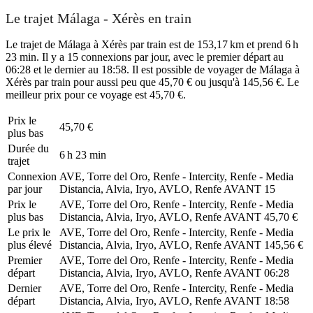
Le trajet Málaga - Xérès en train
Le trajet de Málaga à Xérès par train est de 153,17 km et prend 6 h
23 min. Il y a 15 connexions par jour, avec le premier départ au
06:28 et le dernier au 18:58. Il est possible de voyager de Málaga à
Xérès par train pour aussi peu que 45,70 € ou jusqu'à 145,56 €. Le
meilleur prix pour ce voyage est 45,70 €.
Prix ​​le
45,70 €
plus bas
Durée du
6 h 23 min
trajet
Connexion
AVE, Torre del Oro, Renfe - Intercity, Renfe - Media
par jour
Distancia, Alvia, Iryo, AVLO, Renfe AVANT
15
Prix ​​le
AVE, Torre del Oro, Renfe - Intercity, Renfe - Media
plus bas
Distancia, Alvia, Iryo, AVLO, Renfe AVANT
45,70 €
Le prix le
AVE, Torre del Oro, Renfe - Intercity, Renfe - Media
plus élevé
Distancia, Alvia, Iryo, AVLO, Renfe AVANT
145,56 €
Premier
AVE, Torre del Oro, Renfe - Intercity, Renfe - Media
départ
Distancia, Alvia, Iryo, AVLO, Renfe AVANT
06:28
Dernier
AVE, Torre del Oro, Renfe - Intercity, Renfe - Media
départ
Distancia, Alvia, Iryo, AVLO, Renfe AVANT
18:58