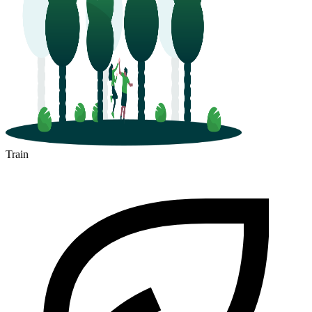
Train