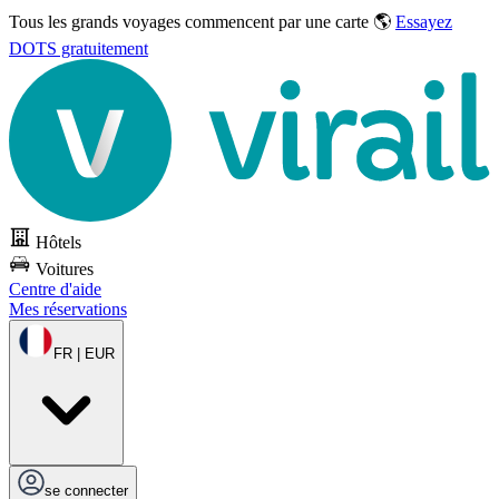
Tous les grands voyages commencent par une carte 🌎
Essayez
DOTS gratuitement
Hôtels
Voitures
Centre d'aide
Mes réservations
FR | EUR
se connecter