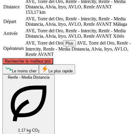
AVE, Torre del Oro, Renfe - Intercity, Renfe - Media
Distance
Distancia, Alvia, Iryo, AVLO, Renfe AVANT
153,17 km
AVE, Torre del Oro, Renfe - Intercity, Renfe - Media
Départ
Distancia, Alvia, Iryo, AVLO, Renfe AVANT
Málaga
AVE, Torre del Oro, Renfe - Intercity, Renfe - Media
Arrivée
Distancia, Alvia, Iryo, AVLO, Renfe AVANT
Xérès
AVE, Torre del Oro
AVE, Torre del Oro, Renfe -
Plus
Opérateurs
Intercity, Renfe - Media Distancia, Alvia, Iryo, AVLO,
Renfe AVANT
©
CARTO
, ©
OpenStreetMap
contributors
Rechercher le meilleur prix
Le moins cher
Le plus rapide
Renfe - Media Distancia
Málaga
Jerez de la Frontera
1.17 kg CO
2