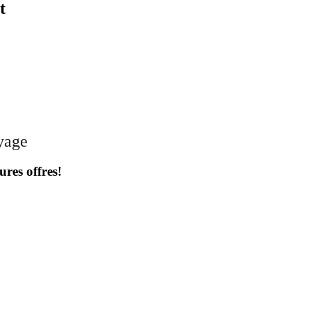
t
oyage
ures offres!