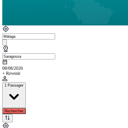
08/08/2026
+ Revenir
1 Passager
Rechercher