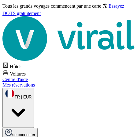
Tous les grands voyages commencent par une carte 🌎
Essayez
DOTS gratuitement
Hôtels
Voitures
Centre d'aide
Mes réservations
FR | EUR
se connecter