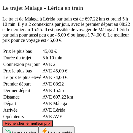
Le trajet Málaga - Lérida en train
Le trajet de Málaga à Lérida par train est de 697,22 km et prend 5 h
10 min. Il y a 2 connexions par jour, avec le premier départ au 08:22
et le dernier au 15:55. Il est possible de voyager de Málaga à Lérida
par train pour aussi peu que 45,00 € ou jusqu'à 74,00 €. Le meilleur
prix pour ce voyage est 45,00 €.
Prix ​​le plus bas
45,00 €
Durée du trajet
5 h 10 min
Connexion par jour
AVE
2
Prix ​​le plus bas
AVE
45,00 €
Le prix le plus élevé
AVE
74,00 €
Premier départ
AVE
08:22
Dernier départ
AVE
15:55
Distance
AVE
697,22 km
Départ
AVE
Málaga
Arrivée
AVE
Lérida
Opérateurs
AVE
AVE
©
CARTO
, ©
OpenStreetMap
contributors
Rechercher le meilleur prix
Lleida