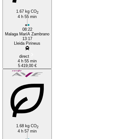
1.67 kg CO
2
4 h 55 min
08:22
Malaga MaríA Zambrano
13:17
Lleida Pirineus
direct
4 h 55 min
5 419,00 €
1.68 kg CO
2
4 h 57 min