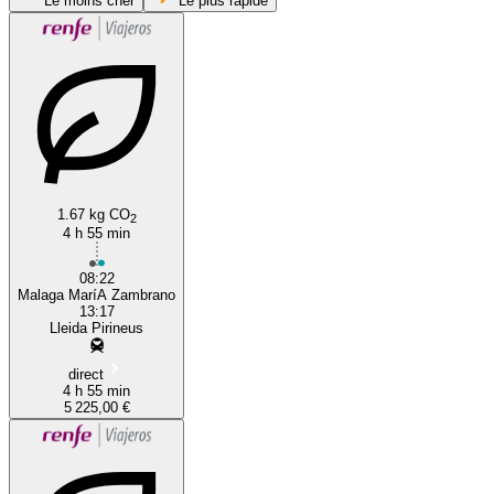
Le moins cher
Le plus rapide
1.67 kg CO
Málaga
2
4 h 55 min
08:22
Malaga MaríA Zambrano
13:17
Lleida Pirineus
direct
4 h 55 min
5 225,00 €