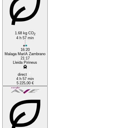
1.68 kg CO
2
4 h 57 min
16:20
Malaga MaríA Zambrano
21:17
Lleida Pirineus
direct
4 h 57 min
5 225,00 €