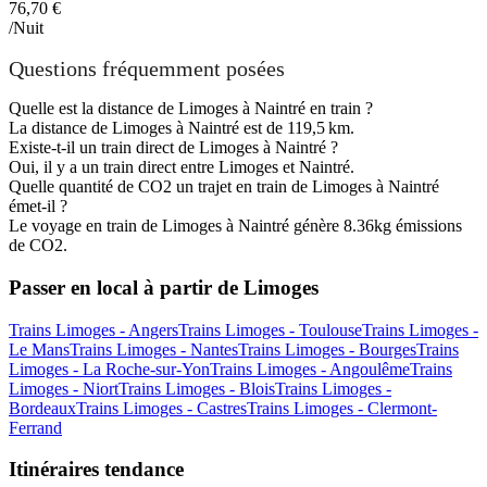
76,70 €
/Nuit
Questions fréquemment posées
Quelle est la distance de Limoges à Naintré en train ?
La distance de Limoges à Naintré est de 119,5 km.
Existe-t-il un train direct de Limoges à Naintré ?
Oui, il y a un train direct entre Limoges et Naintré.
Quelle quantité de CO2 un trajet en train de Limoges à Naintré
émet-il ?
Le voyage en train de Limoges à Naintré génère 8.36kg émissions
de CO2.
Passer en local à partir de Limoges
Trains Limoges - Angers
Trains Limoges - Toulouse
Trains Limoges -
Le Mans
Trains Limoges - Nantes
Trains Limoges - Bourges
Trains
Limoges - La Roche-sur-Yon
Trains Limoges - Angoulême
Trains
Limoges - Niort
Trains Limoges - Blois
Trains Limoges -
Bordeaux
Trains Limoges - Castres
Trains Limoges - Clermont-
Ferrand
Itinéraires tendance