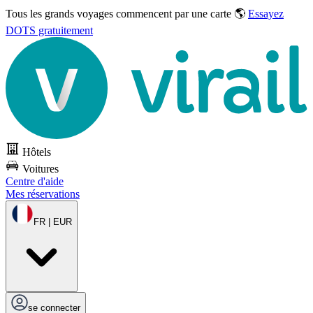
Tous les grands voyages commencent par une carte 🌎
Essayez
DOTS gratuitement
Hôtels
Voitures
Centre d'aide
Mes réservations
FR | EUR
se connecter