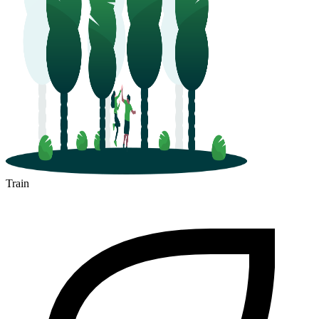
Limoges
Train