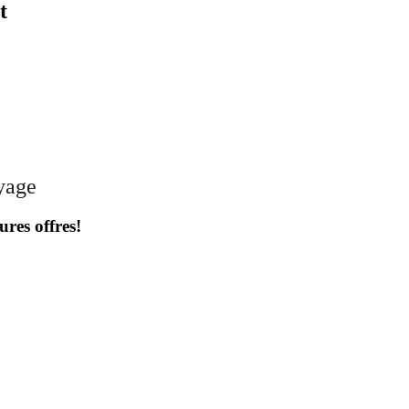
t
oyage
ures offres!