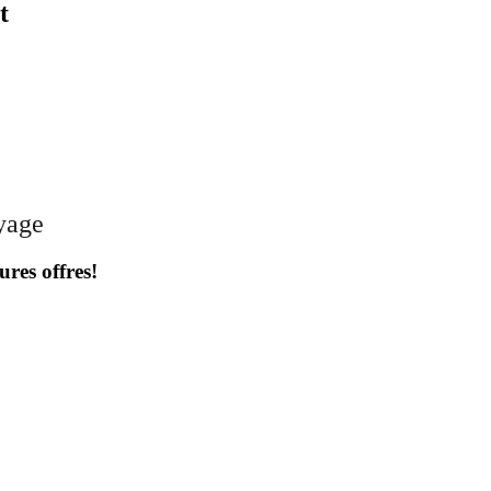
t
oyage
ures offres!