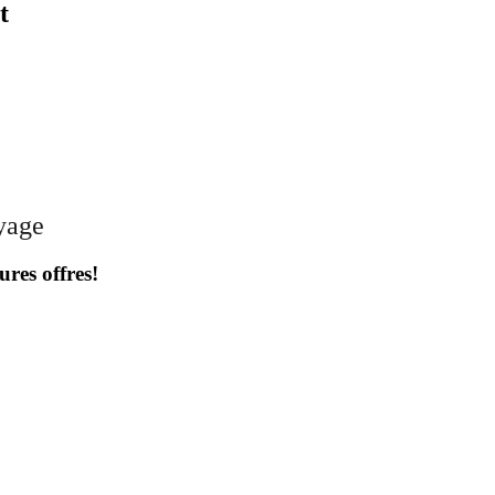
t
oyage
ures offres!