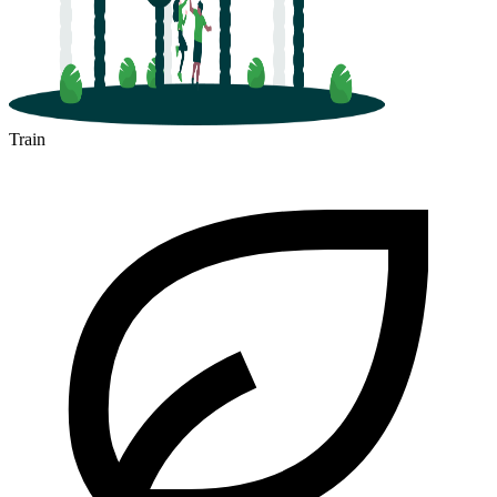
Train