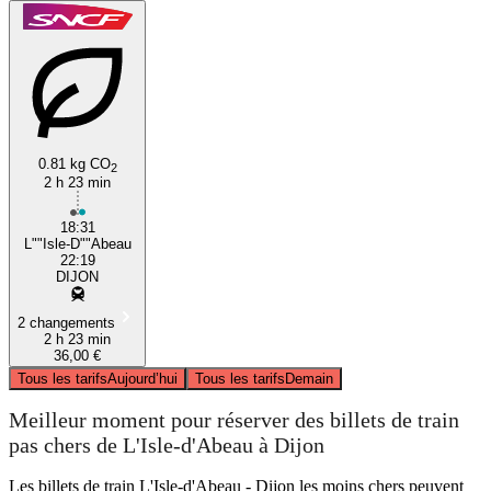
0.81 kg CO
2
2 h 23 min
18:31
L""Isle-D""Abeau
22:19
DIJON
2 changements
2 h 23 min
36,00 €
Tous les tarifs
Aujourd’hui
Tous les tarifs
Demain
Meilleur moment pour réserver des billets de train
pas chers de L'Isle-d'Abeau à Dijon
Les billets de train L'Isle-d'Abeau - Dijon les moins chers peuvent