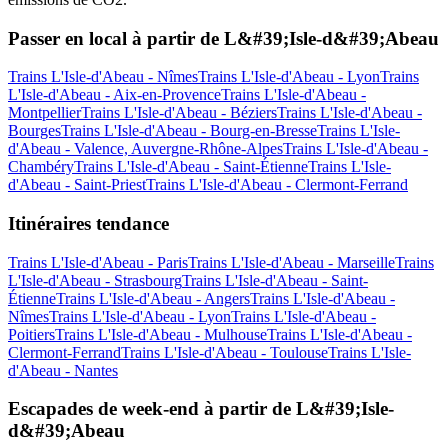
Passer en local à partir de L&#39;Isle-d&#39;Abeau
Trains L'Isle-d'Abeau - Nîmes
Trains L'Isle-d'Abeau - Lyon
Trains
L'Isle-d'Abeau - Aix-en-Provence
Trains L'Isle-d'Abeau -
Montpellier
Trains L'Isle-d'Abeau - Béziers
Trains L'Isle-d'Abeau -
Bourges
Trains L'Isle-d'Abeau - Bourg-en-Bresse
Trains L'Isle-
d'Abeau - Valence, Auvergne-Rhône-Alpes
Trains L'Isle-d'Abeau -
Chambéry
Trains L'Isle-d'Abeau - Saint-Étienne
Trains L'Isle-
d'Abeau - Saint-Priest
Trains L'Isle-d'Abeau - Clermont-Ferrand
Itinéraires tendance
Trains L'Isle-d'Abeau - Paris
Trains L'Isle-d'Abeau - Marseille
Trains
L'Isle-d'Abeau - Strasbourg
Trains L'Isle-d'Abeau - Saint-
Étienne
Trains L'Isle-d'Abeau - Angers
Trains L'Isle-d'Abeau -
Nîmes
Trains L'Isle-d'Abeau - Lyon
Trains L'Isle-d'Abeau -
Poitiers
Trains L'Isle-d'Abeau - Mulhouse
Trains L'Isle-d'Abeau -
Clermont-Ferrand
Trains L'Isle-d'Abeau - Toulouse
Trains L'Isle-
d'Abeau - Nantes
Escapades de week-end à partir de L&#39;Isle-
d&#39;Abeau