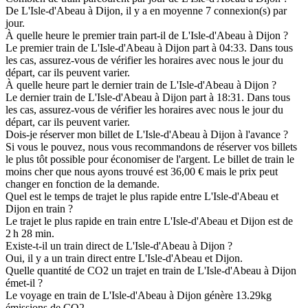
De L'Isle-d'Abeau à Dijon, il y a en moyenne 7 connexion(s) par
jour.
À quelle heure le premier train part-il de L'Isle-d'Abeau à Dijon ?
Le premier train de L'Isle-d'Abeau à Dijon part à 04:33. Dans tous
les cas, assurez-vous de vérifier les horaires avec nous le jour du
départ, car ils peuvent varier.
À quelle heure part le dernier train de L'Isle-d'Abeau à Dijon ?
Le dernier train de L'Isle-d'Abeau à Dijon part à 18:31. Dans tous
les cas, assurez-vous de vérifier les horaires avec nous le jour du
départ, car ils peuvent varier.
Dois-je réserver mon billet de L'Isle-d'Abeau à Dijon à l'avance ?
Si vous le pouvez, nous vous recommandons de réserver vos billets
le plus tôt possible pour économiser de l'argent. Le billet de train le
moins cher que nous ayons trouvé est 36,00 € mais le prix peut
changer en fonction de la demande.
Quel est le temps de trajet le plus rapide entre L'Isle-d'Abeau et
Dijon en train ?
Le trajet le plus rapide en train entre L'Isle-d'Abeau et Dijon est de
2 h 28 min.
Existe-t-il un train direct de L'Isle-d'Abeau à Dijon ?
Oui, il y a un train direct entre L'Isle-d'Abeau et Dijon.
Quelle quantité de CO2 un trajet en train de L'Isle-d'Abeau à Dijon
émet-il ?
Le voyage en train de L'Isle-d'Abeau à Dijon génère 13.29kg
émissions de CO2.