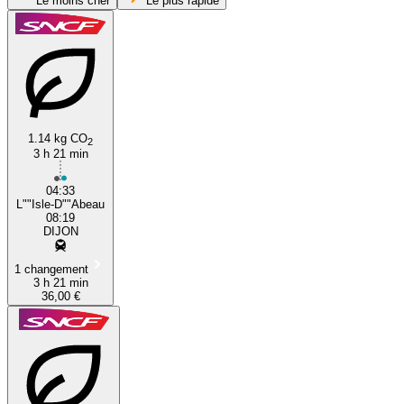
Le moins cher
Le plus rapide
1.14 kg CO
2
3 h 21 min
L'Isle-d'Abeau
04:33
L""Isle-D""Abeau
08:19
DIJON
1 changement
3 h 21 min
36,00 €