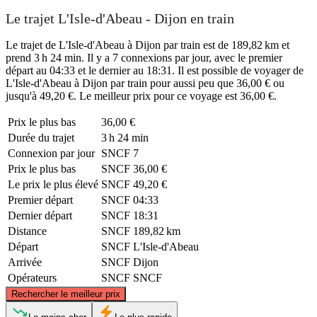
Le trajet L'Isle-d'Abeau - Dijon en train
Le trajet de L'Isle-d'Abeau à Dijon par train est de 189,82 km et
prend 3 h 24 min. Il y a 7 connexions par jour, avec le premier
départ au 04:33 et le dernier au 18:31. Il est possible de voyager de
L'Isle-d'Abeau à Dijon par train pour aussi peu que 36,00 € ou
jusqu'à 49,20 €. Le meilleur prix pour ce voyage est 36,00 €.
Prix ​​le plus bas
36,00 €
Durée du trajet
3 h 24 min
Connexion par jour
SNCF
7
Prix ​​le plus bas
SNCF
36,00 €
Le prix le plus élevé
SNCF
49,20 €
Premier départ
SNCF
04:33
Dernier départ
SNCF
18:31
Distance
SNCF
189,82 km
Départ
SNCF
L'Isle-d'Abeau
Arrivée
SNCF
Dijon
Opérateurs
SNCF
SNCF
©
CARTO
, ©
OpenStreetMap
contributors
Rechercher le meilleur prix
Dijon