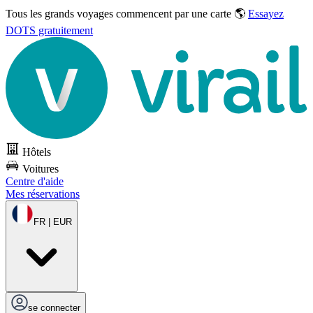
Tous les grands voyages commencent par une carte 🌎
Essayez
DOTS gratuitement
Hôtels
Voitures
Centre d'aide
Mes réservations
FR | EUR
se connecter