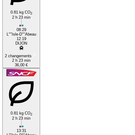
0.81 kg CO
2
2 h 23 min
08:29
L""Isle-D""Abeau
12:19
DIJON
2 changements
2 h 23 min
36,00 €
0.81 kg CO
2
2 h 23 min
13:31