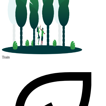
Train