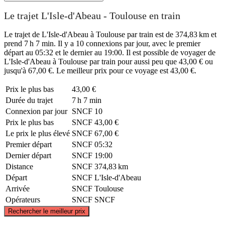
Le trajet L'Isle-d'Abeau - Toulouse en train
Le trajet de L'Isle-d'Abeau à Toulouse par train est de 374,83 km et
prend 7 h 7 min. Il y a 10 connexions par jour, avec le premier
départ au 05:32 et le dernier au 19:00. Il est possible de voyager de
L'Isle-d'Abeau à Toulouse par train pour aussi peu que 43,00 € ou
jusqu'à 67,00 €. Le meilleur prix pour ce voyage est 43,00 €.
Prix ​​le plus bas
43,00 €
Durée du trajet
7 h 7 min
Connexion par jour
SNCF
10
Prix ​​le plus bas
SNCF
43,00 €
Le prix le plus élevé
SNCF
67,00 €
Premier départ
SNCF
05:32
Dernier départ
SNCF
19:00
Distance
SNCF
374,83 km
Départ
SNCF
L'Isle-d'Abeau
Arrivée
SNCF
Toulouse
Opérateurs
SNCF
SNCF
©
CARTO
, ©
OpenStreetMap
contributors
Rechercher le meilleur prix
L'Isle-d'Abeau