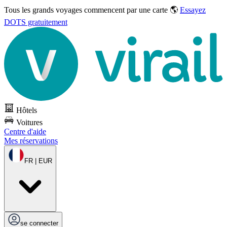
Tous les grands voyages commencent par une carte 🌎
Essayez
DOTS gratuitement
Hôtels
Voitures
Centre d'aide
Mes réservations
FR | EUR
se connecter