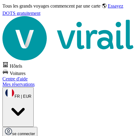
Tous les grands voyages commencent par une carte 🌎
Essayez
DOTS gratuitement
Hôtels
Voitures
Centre d'aide
Mes réservations
FR | EUR
se connecter