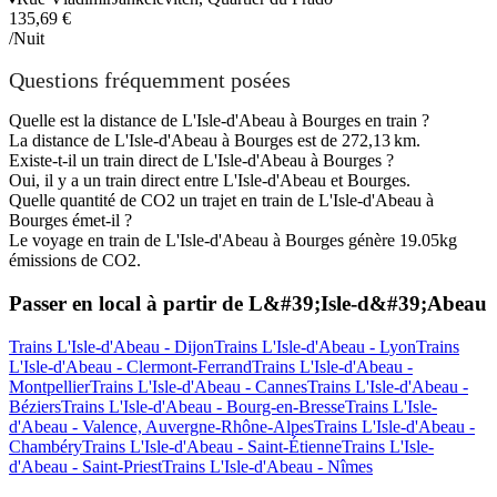
135,69 €
/Nuit
Questions fréquemment posées
Quelle est la distance de L'Isle-d'Abeau à Bourges en train ?
La distance de L'Isle-d'Abeau à Bourges est de 272,13 km.
Existe-t-il un train direct de L'Isle-d'Abeau à Bourges ?
Oui, il y a un train direct entre L'Isle-d'Abeau et Bourges.
Quelle quantité de CO2 un trajet en train de L'Isle-d'Abeau à
Bourges émet-il ?
Le voyage en train de L'Isle-d'Abeau à Bourges génère 19.05kg
émissions de CO2.
Passer en local à partir de L&#39;Isle-d&#39;Abeau
Trains L'Isle-d'Abeau - Dijon
Trains L'Isle-d'Abeau - Lyon
Trains
L'Isle-d'Abeau - Clermont-Ferrand
Trains L'Isle-d'Abeau -
Montpellier
Trains L'Isle-d'Abeau - Cannes
Trains L'Isle-d'Abeau -
Béziers
Trains L'Isle-d'Abeau - Bourg-en-Bresse
Trains L'Isle-
d'Abeau - Valence, Auvergne-Rhône-Alpes
Trains L'Isle-d'Abeau -
Chambéry
Trains L'Isle-d'Abeau - Saint-Étienne
Trains L'Isle-
d'Abeau - Saint-Priest
Trains L'Isle-d'Abeau - Nîmes