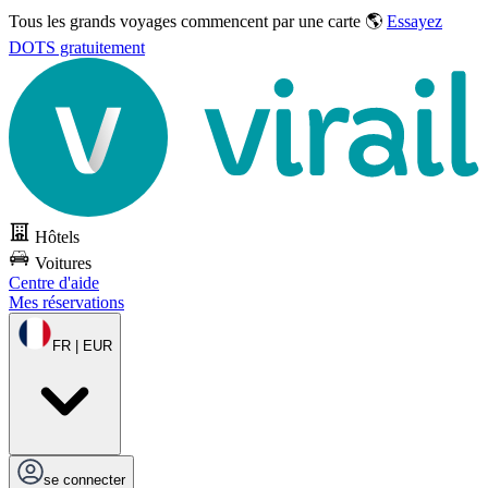
Tous les grands voyages commencent par une carte 🌎
Essayez
DOTS gratuitement
Hôtels
Voitures
Centre d'aide
Mes réservations
FR | EUR
se connecter