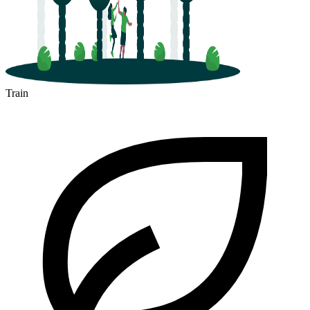
Train