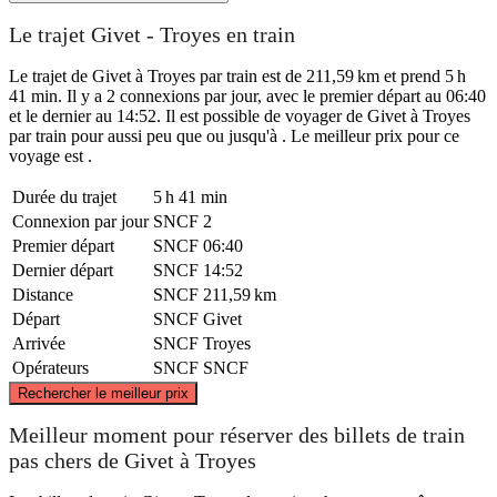
Le trajet Givet - Troyes en train
Le trajet de Givet à Troyes par train est de 211,59 km et prend 5 h
41 min. Il y a 2 connexions par jour, avec le premier départ au 06:40
et le dernier au 14:52. Il est possible de voyager de Givet à Troyes
par train pour aussi peu que ou jusqu'à . Le meilleur prix pour ce
voyage est .
Durée du trajet
5 h 41 min
Connexion par jour
SNCF
2
Premier départ
SNCF
06:40
Dernier départ
SNCF
14:52
Distance
SNCF
211,59 km
Départ
SNCF
Givet
Arrivée
SNCF
Troyes
Opérateurs
SNCF
SNCF
©
CARTO
, ©
OpenStreetMap
contributors
Rechercher le meilleur prix
Givet
Meilleur moment pour réserver des billets de train
pas chers de Givet à Troyes