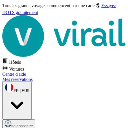
Tous les grands voyages commencent par une carte 🌎
Essayez
DOTS gratuitement
Hôtels
Voitures
Centre d'aide
Mes réservations
FR | EUR
se connecter