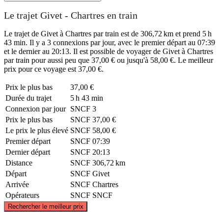
Le trajet Givet - Chartres en train
Le trajet de Givet à Chartres par train est de 306,72 km et prend 5 h
43 min. Il y a 3 connexions par jour, avec le premier départ au 07:39
et le dernier au 20:13. Il est possible de voyager de Givet à Chartres
par train pour aussi peu que 37,00 € ou jusqu'à 58,00 €. Le meilleur
prix pour ce voyage est 37,00 €.
Prix ​​le plus bas
37,00 €
Durée du trajet
5 h 43 min
Connexion par jour
SNCF
3
Prix ​​le plus bas
SNCF
37,00 €
Le prix le plus élevé
SNCF
58,00 €
Premier départ
SNCF
07:39
Dernier départ
SNCF
20:13
Distance
SNCF
306,72 km
Départ
SNCF
Givet
Arrivée
SNCF
Chartres
Opérateurs
SNCF
SNCF
©
CARTO
, ©
OpenStreetMap
contributors
Rechercher le meilleur prix
Givet