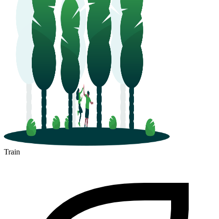
Train