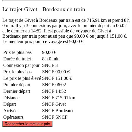
Le trajet Givet - Bordeaux en train
Le trajet de Givet à Bordeaux par train est de 715,91 km et prend 8 h
0 min. Il y a 3 connexions par jour, avec le premier départ au 06:02
et le dernier au 14:52. Il est possible de voyager de Givet à
Bordeaux par train pour aussi peu que 90,00 € ou jusqu'à 151,00 €.
Le meilleur prix pour ce voyage est 90,00 €.
Prix ​​le plus bas
90,00 €
Durée du trajet
8 h 0 min
Connexion par jour
SNCF
3
Prix ​​le plus bas
SNCF
90,00 €
Le prix le plus élevé
SNCF
151,00 €
Premier départ
SNCF
06:02
Dernier départ
SNCF
14:52
Distance
SNCF
715,91 km
Départ
SNCF
Givet
Arrivée
SNCF
Bordeaux
Opérateurs
SNCF
SNCF
©
CARTO
, ©
OpenStreetMap
contributors
Rechercher le meilleur prix
Givet