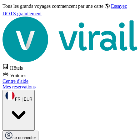
Tous les grands voyages commencent par une carte 🌎
Essayez
DOTS gratuitement
Hôtels
Voitures
Centre d'aide
Mes réservations
FR | EUR
se connecter