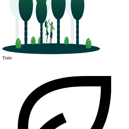
Train