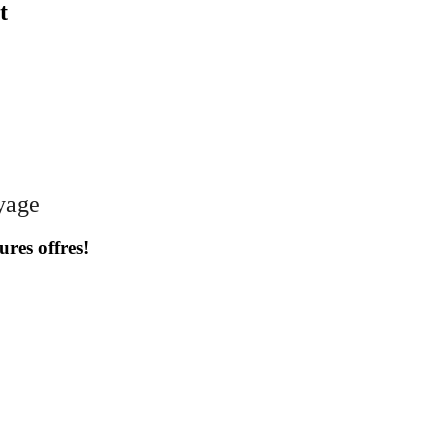
t
oyage
ures offres!