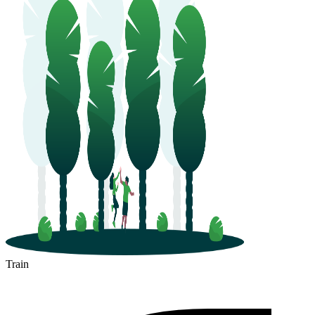
Train