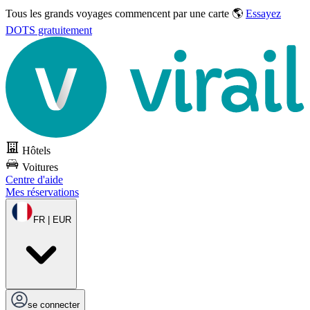
Tous les grands voyages commencent par une carte 🌎
Essayez
DOTS gratuitement
Hôtels
Voitures
Centre d'aide
Mes réservations
FR | EUR
se connecter