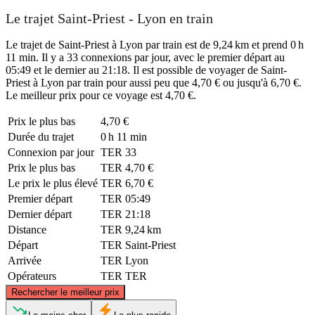
Le trajet Saint-Priest - Lyon en train
Le trajet de Saint-Priest à Lyon par train est de 9,24 km et prend 0 h
11 min. Il y a 33 connexions par jour, avec le premier départ au
05:49 et le dernier au 21:18. Il est possible de voyager de Saint-
Priest à Lyon par train pour aussi peu que 4,70 € ou jusqu'à 6,70 €.
Le meilleur prix pour ce voyage est 4,70 €.
Prix ​​le plus bas
4,70 €
Durée du trajet
0 h 11 min
Connexion par jour
TER
33
Prix ​​le plus bas
TER
4,70 €
Le prix le plus élevé
TER
6,70 €
Premier départ
TER
05:49
Dernier départ
TER
21:18
Distance
TER
9,24 km
Départ
TER
Saint-Priest
Arrivée
TER
Lyon
Opérateurs
TER
TER
©
CARTO
, ©
OpenStreetMap
contributors
Rechercher le meilleur prix
Lyon