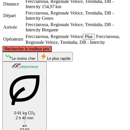
Frecciarossa, Regionale Veloce, Trenitalia, DB -
Distance
Intercity
154,97 km
Frecciarossa, Regionale Veloce, Trenitalia, DB -
Départ
Intercity
Genes
Frecciarossa, Regionale Veloce, Trenitalia, DB -
Arrivée
Intercity
Bergame
Frecciarossa, Regionale Veloce
Frecciarossa,
Plus
Opérateurs
Regionale Veloce, Trenitalia, DB - Intercity
©
CARTO
, ©
OpenStreetMap
contributors
Rechercher le meilleur prix
Bergamo
Le moins cher
Le plus rapide
0.91 kg CO
2
Genoa
2 h 40 min
07:50