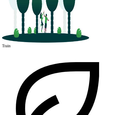
Train