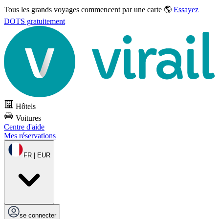
Tous les grands voyages commencent par une carte 🌎
Essayez
DOTS gratuitement
Hôtels
Voitures
Centre d'aide
Mes réservations
FR | EUR
se connecter