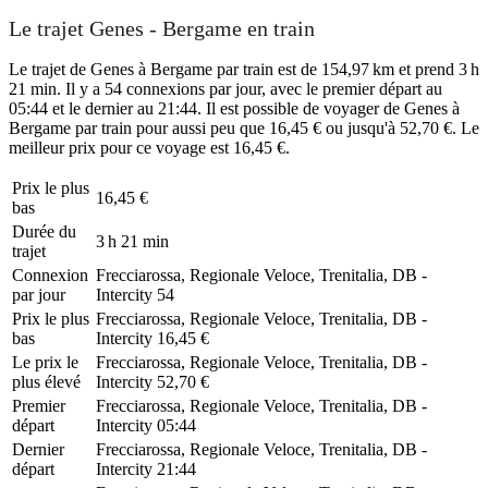
Le trajet Genes - Bergame en train
Le trajet de Genes à Bergame par train est de 154,97 km et prend 3 h
21 min. Il y a 54 connexions par jour, avec le premier départ au
05:44 et le dernier au 21:44. Il est possible de voyager de Genes à
Bergame par train pour aussi peu que 16,45 € ou jusqu'à 52,70 €. Le
meilleur prix pour ce voyage est 16,45 €.
Prix ​​le plus
16,45 €
bas
Durée du
3 h 21 min
trajet
Connexion
Frecciarossa, Regionale Veloce, Trenitalia, DB -
par jour
Intercity
54
Prix ​​le plus
Frecciarossa, Regionale Veloce, Trenitalia, DB -
bas
Intercity
16,45 €
Le prix le
Frecciarossa, Regionale Veloce, Trenitalia, DB -
plus élevé
Intercity
52,70 €
Premier
Frecciarossa, Regionale Veloce, Trenitalia, DB -
départ
Intercity
05:44
Dernier
Frecciarossa, Regionale Veloce, Trenitalia, DB -
départ
Intercity
21:44