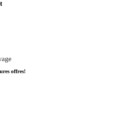
t
oyage
ures offres!