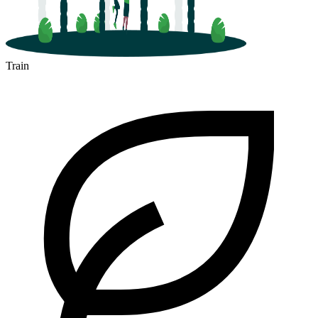
Train