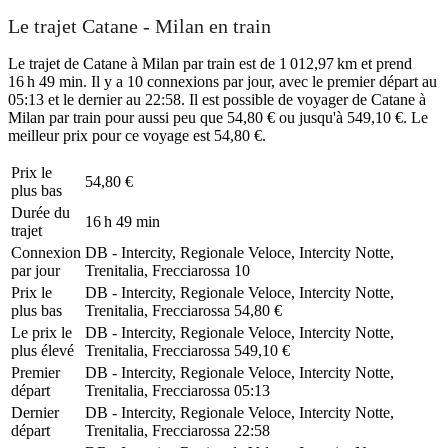
Le trajet Catane - Milan en train
Le trajet de Catane à Milan par train est de 1 012,97 km et prend
16 h 49 min. Il y a 10 connexions par jour, avec le premier départ au
05:13 et le dernier au 22:58. Il est possible de voyager de Catane à
Milan par train pour aussi peu que 54,80 € ou jusqu'à 549,10 €. Le
meilleur prix pour ce voyage est 54,80 €.
Prix ​​le
54,80 €
plus bas
Durée du
16 h 49 min
trajet
Connexion
DB - Intercity, Regionale Veloce, Intercity Notte,
par jour
Trenitalia, Frecciarossa
10
Prix ​​le
DB - Intercity, Regionale Veloce, Intercity Notte,
plus bas
Trenitalia, Frecciarossa
54,80 €
Le prix le
DB - Intercity, Regionale Veloce, Intercity Notte,
plus élevé
Trenitalia, Frecciarossa
549,10 €
Premier
DB - Intercity, Regionale Veloce, Intercity Notte,
départ
Trenitalia, Frecciarossa
05:13
Dernier
DB - Intercity, Regionale Veloce, Intercity Notte,
départ
Trenitalia, Frecciarossa
22:58