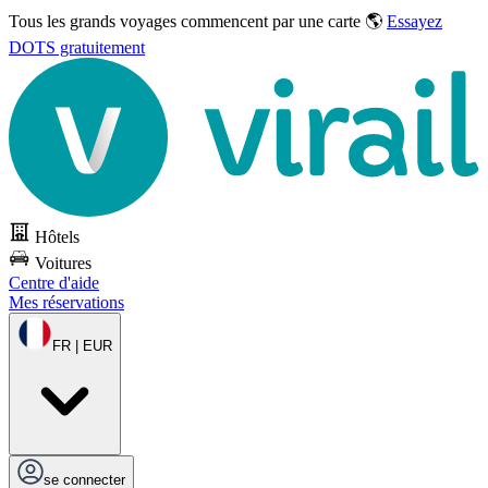
Tous les grands voyages commencent par une carte 🌎
Essayez
DOTS gratuitement
Hôtels
Voitures
Centre d'aide
Mes réservations
FR | EUR
se connecter