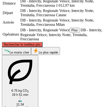
DB - Intercity, Regionale Veloce, Intercity Notte,
Distance
Trenitalia, Frecciarossa
1 012,97 km
DB - Intercity, Regionale Veloce, Intercity Notte,
Départ
Trenitalia, Frecciarossa
Catane
DB - Intercity, Regionale Veloce, Intercity Notte,
Arrivée
Trenitalia, Frecciarossa
Milan
DB - Intercity, Regionale Veloce
DB - Intercity,
Plus
Opérateurs
Regionale Veloce, Intercity Notte, Trenitalia,
Frecciarossa
©
CARTO
, ©
OpenStreetMap
contributors
Rechercher le meilleur prix
Milan
Le moins cher
Le plus rapide
6.75 kg CO
2
19 h 51 min
Catania
11:34