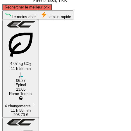
Frecciarossa, TER
©
CARTO
, ©
OpenStreetMap
contributors
Rechercher le meilleur prix
Épinal
Le moins cher
Le plus rapide
4.07 kg CO
2
11 h 58 min
Rome
06:27
Epinal
23:05
Rome Termini
4 changements
11 h 58 min
206,70 €