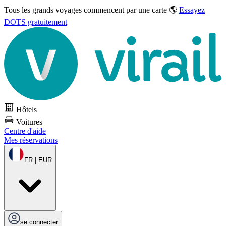
Tous les grands voyages commencent par une carte 🌎
Essayez
DOTS gratuitement
Hôtels
Voitures
Centre d'aide
Mes réservations
FR | EUR
se connecter