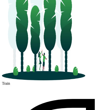
Train