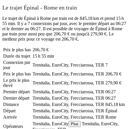
Le trajet Épinal - Rome en train
Le trajet de Épinal à Rome par train est de 845,18 km et prend 15 h
55 min. Il y a 7 connexions par jour, avec le premier départ au 06:27
et le dernier au 06:27. Il est possible de voyager de Épinal à Rome
par train pour aussi peu que 206,70 € ou jusqu'à 279,90 €. Le
meilleur prix pour ce voyage est 206,70 €.
Prix ​​le plus bas
206,70 €
Durée du trajet
15 h 55 min
Connexion par
Trenitalia, EuroCity, Frecciarossa, TER
7
jour
Prix ​​le plus bas
Trenitalia, EuroCity, Frecciarossa, TER
206,70 €
Le prix le plus
Trenitalia, EuroCity, Frecciarossa, TER
279,90 €
élevé
Premier départ
Trenitalia, EuroCity, Frecciarossa, TER
06:27
Dernier départ
Trenitalia, EuroCity, Frecciarossa, TER
06:27
Distance
Trenitalia, EuroCity, Frecciarossa, TER
845,18 km
Départ
Trenitalia, EuroCity, Frecciarossa, TER
Épinal
Arrivée
Trenitalia, EuroCity, Frecciarossa, TER
Rome
Trenitalia, EuroCity
Trenitalia, EuroCity,
Plus
Opérateurs