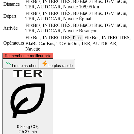
FlixBus, INTERCITÉS, BlaBlaCar Bus, TGV inOui,
Distance
TER, AUTOCAR, Navette
108,95 km
FlixBus, INTERCITÉS, BlaBlaCar Bus, TGV inOui,
Départ
TER, AUTOCAR, Navette
Épinal
FlixBus, INTERCITÉS, BlaBlaCar Bus, TGV inOui,
Arrivée
TER, AUTOCAR, Navette
Besançon
FlixBus, INTERCITÉS
FlixBus, INTERCITÉS,
Plus
Opérateurs
BlaBlaCar Bus, TGV inOui, TER, AUTOCAR,
Navette
©
CARTO
, ©
OpenStreetMap
contributors
Rechercher le meilleur prix
Épinal
Le moins cher
Le plus rapide
Besançon
0.89 kg CO
2
2 h 37 min