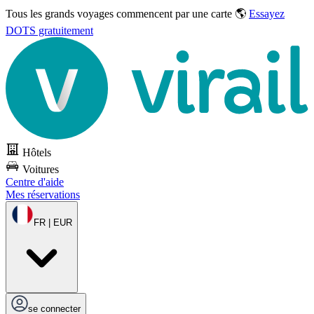
Tous les grands voyages commencent par une carte 🌎
Essayez
DOTS gratuitement
Hôtels
Voitures
Centre d'aide
Mes réservations
FR | EUR
se connecter