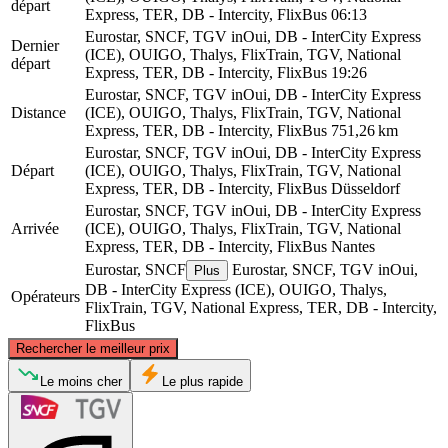
départ
Express, TER, DB - Intercity, FlixBus
06:13
Eurostar, SNCF, TGV inOui, DB - InterCity Express
Dernier
(ICE), OUIGO, Thalys, FlixTrain, TGV, National
départ
Express, TER, DB - Intercity, FlixBus
19:26
Eurostar, SNCF, TGV inOui, DB - InterCity Express
Distance
(ICE), OUIGO, Thalys, FlixTrain, TGV, National
Express, TER, DB - Intercity, FlixBus
751,26 km
Eurostar, SNCF, TGV inOui, DB - InterCity Express
Départ
(ICE), OUIGO, Thalys, FlixTrain, TGV, National
Express, TER, DB - Intercity, FlixBus
Düsseldorf
Eurostar, SNCF, TGV inOui, DB - InterCity Express
Arrivée
(ICE), OUIGO, Thalys, FlixTrain, TGV, National
Express, TER, DB - Intercity, FlixBus
Nantes
Eurostar, SNCF
Eurostar, SNCF, TGV inOui,
Plus
DB - InterCity Express (ICE), OUIGO, Thalys,
Opérateurs
FlixTrain, TGV, National Express, TER, DB - Intercity,
FlixBus
©
CARTO
, ©
OpenStreetMap
contributors
Rechercher le meilleur prix
Düsseldorf
Le moins cher
Le plus rapide