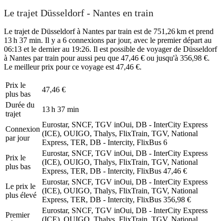
Le trajet Düsseldorf - Nantes en train
Le trajet de Düsseldorf à Nantes par train est de 751,26 km et prend
13 h 37 min. Il y a 6 connexions par jour, avec le premier départ au
06:13 et le dernier au 19:26. Il est possible de voyager de Düsseldorf
à Nantes par train pour aussi peu que 47,46 € ou jusqu'à 356,98 €.
Le meilleur prix pour ce voyage est 47,46 €.
Prix ​​le
47,46 €
plus bas
Durée du
13 h 37 min
trajet
Eurostar, SNCF, TGV inOui, DB - InterCity Express
Connexion
(ICE), OUIGO, Thalys, FlixTrain, TGV, National
par jour
Express, TER, DB - Intercity, FlixBus
6
Eurostar, SNCF, TGV inOui, DB - InterCity Express
Prix ​​le
(ICE), OUIGO, Thalys, FlixTrain, TGV, National
plus bas
Express, TER, DB - Intercity, FlixBus
47,46 €
Eurostar, SNCF, TGV inOui, DB - InterCity Express
Le prix le
(ICE), OUIGO, Thalys, FlixTrain, TGV, National
plus élevé
Express, TER, DB - Intercity, FlixBus
356,98 €
Eurostar, SNCF, TGV inOui, DB - InterCity Express
Premier
(ICE), OUIGO, Thalys, FlixTrain, TGV, National