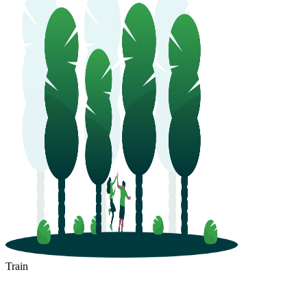
Train