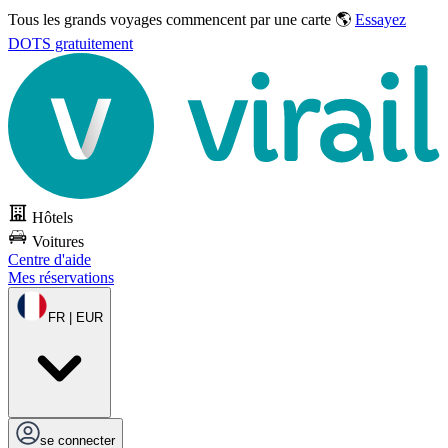
Tous les grands voyages commencent par une carte 🌎
Essayez
DOTS gratuitement
Hôtels
Voitures
Centre d'aide
Mes réservations
FR | EUR
se connecter