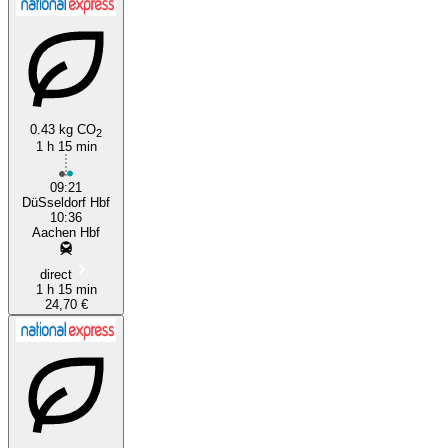
0.43 kg CO
2
1 h 15 min
09:21
DüSseldorf Hbf
10:36
Aachen Hbf
direct
1 h 15 min
24,70 €