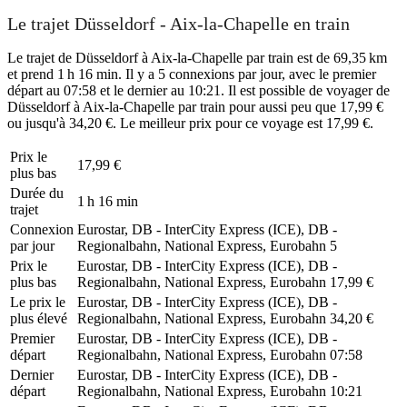
Le trajet Düsseldorf - Aix-la-Chapelle en train
Le trajet de Düsseldorf à Aix-la-Chapelle par train est de 69,35 km
et prend 1 h 16 min. Il y a 5 connexions par jour, avec le premier
départ au 07:58 et le dernier au 10:21. Il est possible de voyager de
Düsseldorf à Aix-la-Chapelle par train pour aussi peu que 17,99 €
ou jusqu'à 34,20 €. Le meilleur prix pour ce voyage est 17,99 €.
Prix ​​le
17,99 €
plus bas
Durée du
1 h 16 min
trajet
Connexion
Eurostar, DB - InterCity Express (ICE), DB -
par jour
Regionalbahn, National Express, Eurobahn
5
Prix ​​le
Eurostar, DB - InterCity Express (ICE), DB -
plus bas
Regionalbahn, National Express, Eurobahn
17,99 €
Le prix le
Eurostar, DB - InterCity Express (ICE), DB -
plus élevé
Regionalbahn, National Express, Eurobahn
34,20 €
Premier
Eurostar, DB - InterCity Express (ICE), DB -
départ
Regionalbahn, National Express, Eurobahn
07:58
Dernier
Eurostar, DB - InterCity Express (ICE), DB -
départ
Regionalbahn, National Express, Eurobahn
10:21