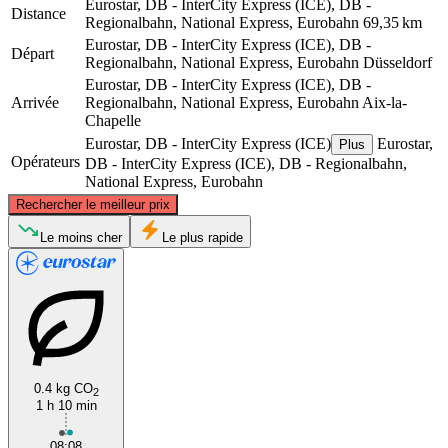
Eurostar, DB - InterCity Express (ICE), DB -
Distance
Regionalbahn, National Express, Eurobahn
69,35 km
Eurostar, DB - InterCity Express (ICE), DB -
Départ
Regionalbahn, National Express, Eurobahn
Düsseldorf
Eurostar, DB - InterCity Express (ICE), DB -
Arrivée
Regionalbahn, National Express, Eurobahn
Aix-la-
Chapelle
Eurostar, DB - InterCity Express (ICE)
Eurostar,
Plus
Opérateurs
DB - InterCity Express (ICE), DB - Regionalbahn,
National Express, Eurobahn
©
CARTO
, ©
OpenStreetMap
contributors
Rechercher le meilleur prix
Düsseldorf
Le moins cher
Le plus rapide
0.4 kg CO
2
1 h 10 min
Aachen
08:08