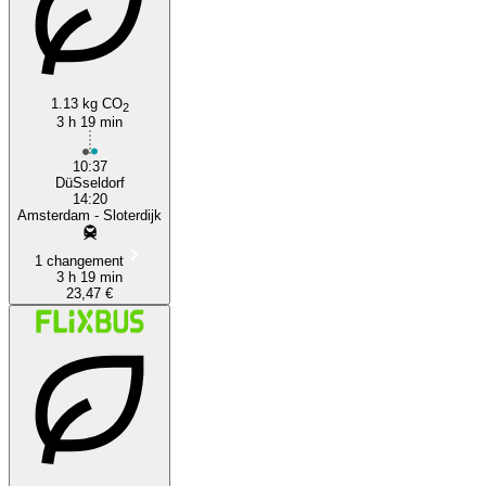
1.13 kg CO
2
3 h 19 min
10:37
DüSseldorf
14:20
Amsterdam - Sloterdijk
1 changement
3 h 19 min
23,47 €