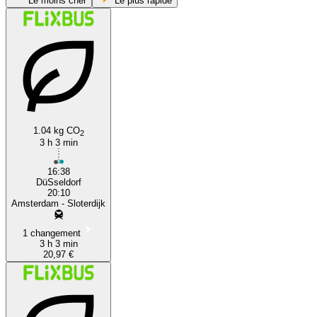
Le moins cher
Le plus rapide
1.04 kg CO
2
Düsseldorf
3 h 3 min
16:38
DüSseldorf
20:10
Amsterdam - Sloterdijk
1 changement
3 h 3 min
20,97 €