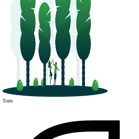
Train