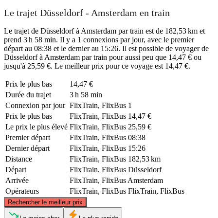
Le trajet Düsseldorf - Amsterdam en train
Le trajet de Düsseldorf à Amsterdam par train est de 182,53 km et
prend 3 h 58 min. Il y a 1 connexions par jour, avec le premier
départ au 08:38 et le dernier au 15:26. Il est possible de voyager de
Düsseldorf à Amsterdam par train pour aussi peu que 14,47 € ou
jusqu'à 25,59 €. Le meilleur prix pour ce voyage est 14,47 €.
Prix ​​le plus bas
14,47 €
Durée du trajet
3 h 58 min
Connexion par jour
FlixTrain, FlixBus
1
Prix ​​le plus bas
FlixTrain, FlixBus
14,47 €
Le prix le plus élevé
FlixTrain, FlixBus
25,59 €
Premier départ
FlixTrain, FlixBus
08:38
Dernier départ
FlixTrain, FlixBus
15:26
Distance
FlixTrain, FlixBus
182,53 km
Départ
FlixTrain, FlixBus
Düsseldorf
Arrivée
FlixTrain, FlixBus
Amsterdam
Opérateurs
FlixTrain, FlixBus
FlixTrain, FlixBus
©
CARTO
, ©
OpenStreetMap
contributors
Rechercher le meilleur prix
Amsterdam