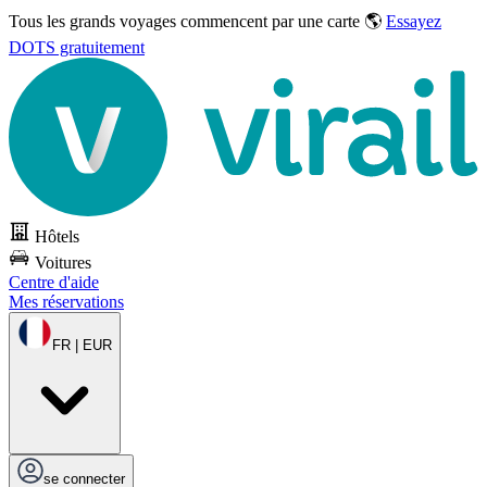
Tous les grands voyages commencent par une carte 🌎
Essayez
DOTS gratuitement
Hôtels
Voitures
Centre d'aide
Mes réservations
FR | EUR
se connecter