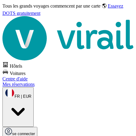
Tous les grands voyages commencent par une carte 🌎
Essayez
DOTS gratuitement
Hôtels
Voitures
Centre d'aide
Mes réservations
FR | EUR
se connecter