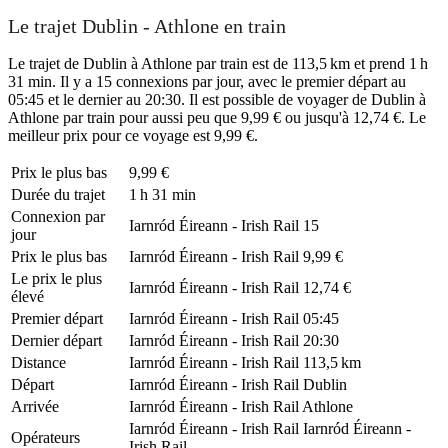
Le trajet Dublin - Athlone en train
Le trajet de Dublin à Athlone par train est de 113,5 km et prend 1 h
31 min. Il y a 15 connexions par jour, avec le premier départ au
05:45 et le dernier au 20:30. Il est possible de voyager de Dublin à
Athlone par train pour aussi peu que 9,99 € ou jusqu'à 12,74 €. Le
meilleur prix pour ce voyage est 9,99 €.
Prix ​​le plus bas
9,99 €
Durée du trajet
1 h 31 min
Connexion par
Iarnród Éireann - Irish Rail
15
jour
Prix ​​le plus bas
Iarnród Éireann - Irish Rail
9,99 €
Le prix le plus
Iarnród Éireann - Irish Rail
12,74 €
élevé
Premier départ
Iarnród Éireann - Irish Rail
05:45
Dernier départ
Iarnród Éireann - Irish Rail
20:30
Distance
Iarnród Éireann - Irish Rail
113,5 km
Départ
Iarnród Éireann - Irish Rail
Dublin
Arrivée
Iarnród Éireann - Irish Rail
Athlone
Iarnród Éireann - Irish Rail
Iarnród Éireann -
Opérateurs
Irish Rail