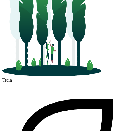
Train