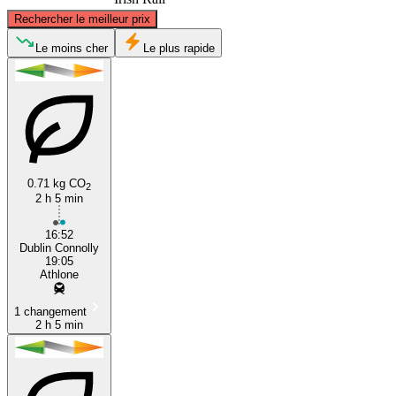
©
CARTO
, ©
OpenStreetMap
contributors
Rechercher le meilleur prix
Le moins cher
Le plus rapide
Athlone
Dublin
0.71 kg CO
2
2 h 5 min
16:52
Dublin Connolly
19:05
Athlone
1 changement
2 h 5 min