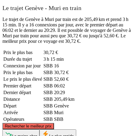
Le trajet Genève - Muri en train
Le trajet de Genève à Muri par train est de 205,49 km et prend 3 h
15 min. Il y a 16 connexions par jour, avec le premier départ au
06:02 et le dernier au 20:29. Il est possible de voyager de Genève à
Muri par train pour aussi peu que 30,72 € ou jusqu'à 52,60 €. Le
meilleur prix pour ce voyage est 30,72 €.
Prix ​​le plus bas
30,72 €
Durée du trajet
3 h 15 min
Connexion par jour
SBB
16
Prix ​​le plus bas
SBB
30,72 €
Le prix le plus élevé
SBB
52,60 €
Premier départ
SBB
06:02
Dernier départ
SBB
20:29
Distance
SBB
205,49 km
Départ
SBB
Genève
Arrivée
SBB
Muri
Opérateurs
SBB
SBB
©
CARTO
, ©
OpenStreetMap
contributors
Rechercher le meilleur prix
Muri, Aargau