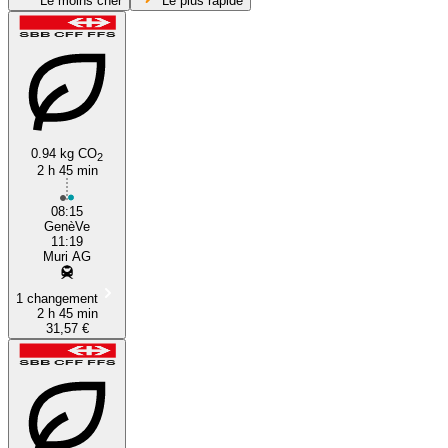
Le moins cher
Le plus rapide
0.94 kg CO
2
2 h 45 min
Geneva
08:15
GenèVe
11:19
Muri AG
1 changement
2 h 45 min
31,57 €