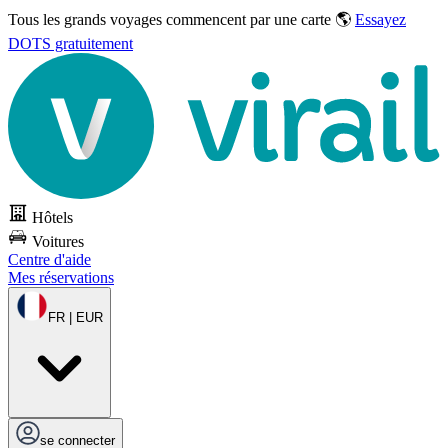
Tous les grands voyages commencent par une carte 🌎
Essayez
DOTS gratuitement
Hôtels
Voitures
Centre d'aide
Mes réservations
FR | EUR
se connecter