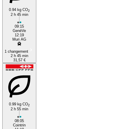
0.94 kg CO
2
2 h 45 min
09:15
GenèVe
12:19
Muri AG
1 changement
2 h 45 min
31,57 €
0.99 kg CO
2
2 h 55 min
08:05
Cointrin