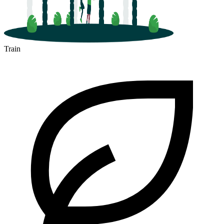
Train