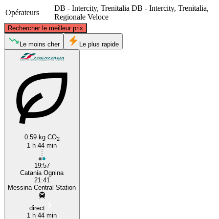
DB - Intercity, Trenitalia
DB - Intercity, Trenitalia,
Opérateurs
Regionale Veloce
©
CARTO
, ©
OpenStreetMap
contributors
Rechercher le meilleur prix
Messina
Le moins cher
Le plus rapide
0.59 kg CO
2
Catania
1 h 44 min
19:57
Catania Ognina
21:41
Messina Central Station
direct
1 h 44 min