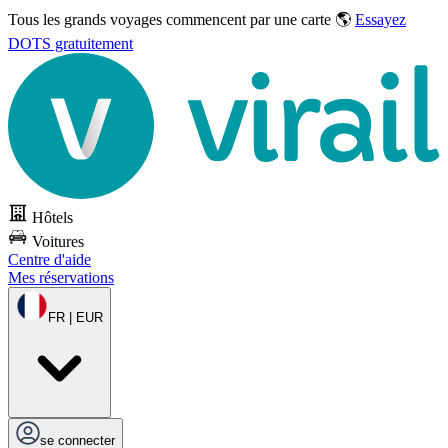
Tous les grands voyages commencent par une carte 🌎
Essayez
DOTS gratuitement
Hôtels
Voitures
Centre d'aide
Mes réservations
FR | EUR
se connecter