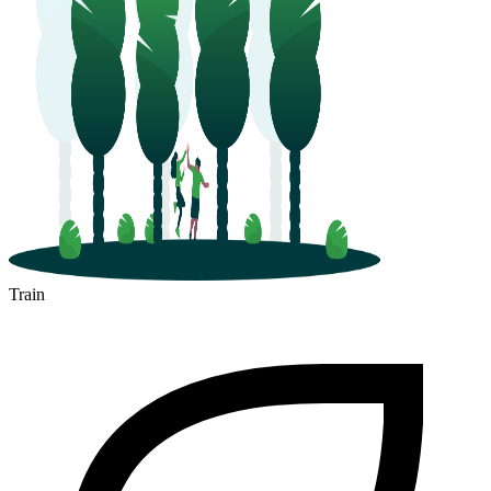
Train