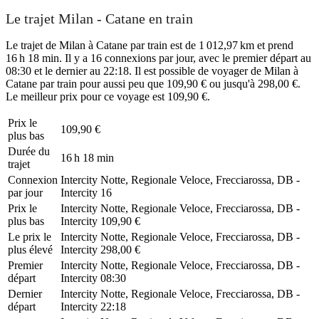
Le trajet Milan - Catane en train
Le trajet de Milan à Catane par train est de 1 012,97 km et prend
16 h 18 min. Il y a 16 connexions par jour, avec le premier départ au
08:30 et le dernier au 22:18. Il est possible de voyager de Milan à
Catane par train pour aussi peu que 109,90 € ou jusqu'à 298,00 €.
Le meilleur prix pour ce voyage est 109,90 €.
Prix ​​le
109,90 €
plus bas
Durée du
16 h 18 min
trajet
Connexion
Intercity Notte, Regionale Veloce, Frecciarossa, DB -
par jour
Intercity
16
Prix ​​le
Intercity Notte, Regionale Veloce, Frecciarossa, DB -
plus bas
Intercity
109,90 €
Le prix le
Intercity Notte, Regionale Veloce, Frecciarossa, DB -
plus élevé
Intercity
298,00 €
Premier
Intercity Notte, Regionale Veloce, Frecciarossa, DB -
départ
Intercity
08:30
Dernier
Intercity Notte, Regionale Veloce, Frecciarossa, DB -
départ
Intercity
22:18