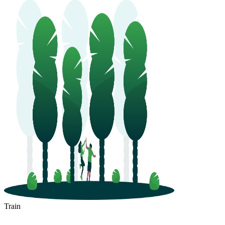
Train