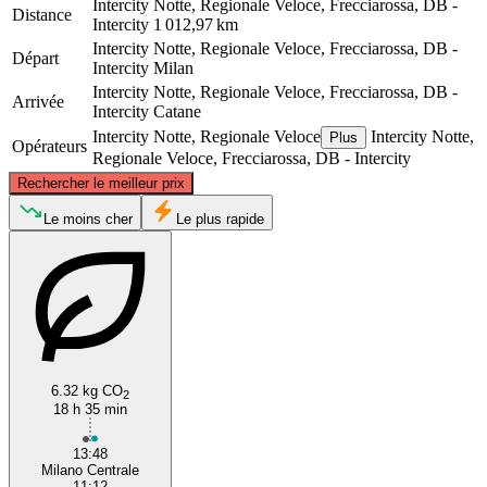
Intercity Notte, Regionale Veloce, Frecciarossa, DB -
Distance
Intercity
1 012,97 km
Intercity Notte, Regionale Veloce, Frecciarossa, DB -
Départ
Intercity
Milan
Intercity Notte, Regionale Veloce, Frecciarossa, DB -
Arrivée
Intercity
Catane
Intercity Notte, Regionale Veloce
Intercity Notte,
Plus
Opérateurs
Regionale Veloce, Frecciarossa, DB - Intercity
©
CARTO
, ©
OpenStreetMap
contributors
Rechercher le meilleur prix
Milan
Le moins cher
Le plus rapide
6.32 kg CO
2
18 h 35 min
Catania
13:48
Milano Centrale
11:12