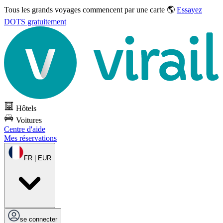
Tous les grands voyages commencent par une carte 🌎
Essayez
DOTS gratuitement
Hôtels
Voitures
Centre d'aide
Mes réservations
FR | EUR
se connecter