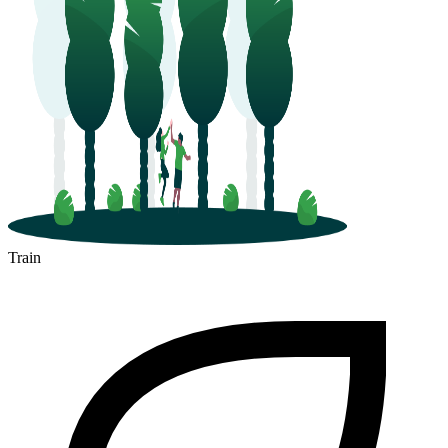
Train