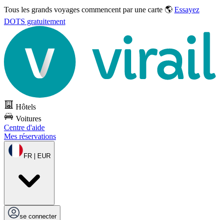
Tous les grands voyages commencent par une carte 🌎
Essayez
DOTS gratuitement
Hôtels
Voitures
Centre d'aide
Mes réservations
FR | EUR
se connecter