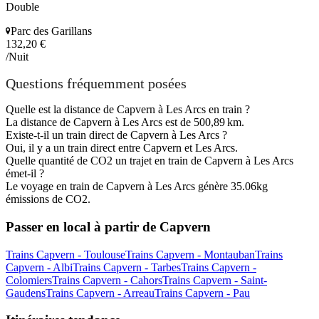
Double
Parc des Garillans
132,20 €
/Nuit
Questions fréquemment posées
Quelle est la distance de Capvern à Les Arcs en train ?
La distance de Capvern à Les Arcs est de 500,89 km.
Existe-t-il un train direct de Capvern à Les Arcs ?
Oui, il y a un train direct entre Capvern et Les Arcs.
Quelle quantité de CO2 un trajet en train de Capvern à Les Arcs
émet-il ?
Le voyage en train de Capvern à Les Arcs génère 35.06kg
émissions de CO2.
Passer en local à partir de Capvern
Trains Capvern - Toulouse
Trains Capvern - Montauban
Trains
Capvern - Albi
Trains Capvern - Tarbes
Trains Capvern -
Colomiers
Trains Capvern - Cahors
Trains Capvern - Saint-
Gaudens
Trains Capvern - Arreau
Trains Capvern - Pau