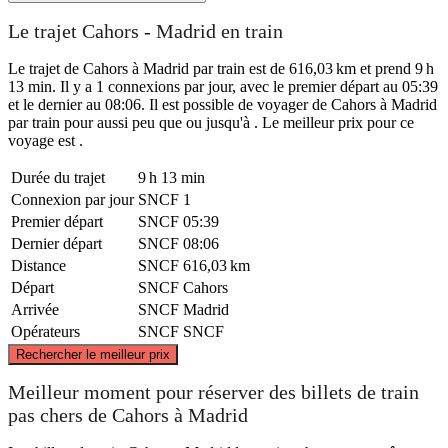
Le trajet Cahors - Madrid en train
Le trajet de Cahors à Madrid par train est de 616,03 km et prend 9 h
13 min. Il y a 1 connexions par jour, avec le premier départ au 05:39
et le dernier au 08:06. Il est possible de voyager de Cahors à Madrid
par train pour aussi peu que ou jusqu'à . Le meilleur prix pour ce
voyage est .
Durée du trajet
9 h 13 min
Connexion par jour
SNCF
1
Premier départ
SNCF
05:39
Dernier départ
SNCF
08:06
Distance
SNCF
616,03 km
Départ
SNCF
Cahors
Arrivée
SNCF
Madrid
Opérateurs
SNCF
SNCF
©
CARTO
, ©
OpenStreetMap
contributors
Rechercher le meilleur prix
Cahors
Meilleur moment pour réserver des billets de train
pas chers de Cahors à Madrid