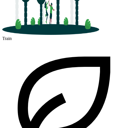
Train