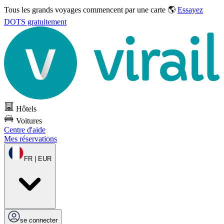
Tous les grands voyages commencent par une carte 🌎
Essayez
DOTS gratuitement
Hôtels
Voitures
Centre d'aide
Mes réservations
FR | EUR
se connecter