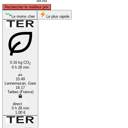
inOui
©
CARTO
, ©
OpenStreetMap
contributors
Rechercher le meilleur prix
Tarbes
Le moins cher
Le plus rapide
0.16 kg CO
2
0 h 28 min
Capvern
15:49
Lannemezan, Gare
16:17
Tarbes (France)
direct
0 h 28 min
1,00 €