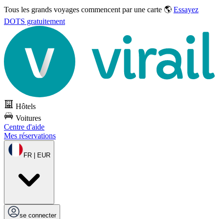
Tous les grands voyages commencent par une carte 🌎
Essayez
DOTS gratuitement
Hôtels
Voitures
Centre d'aide
Mes réservations
FR | EUR
se connecter