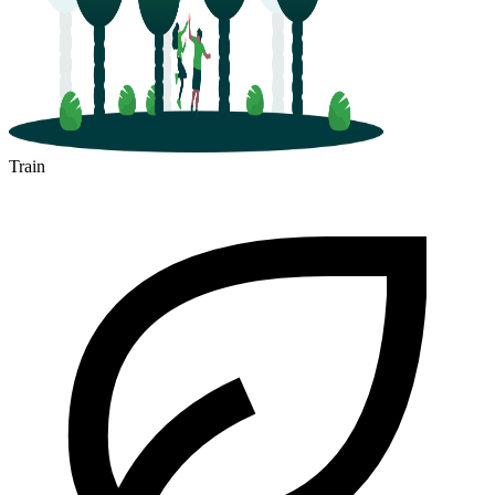
Train