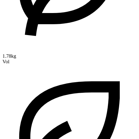
1.78kg
Vol