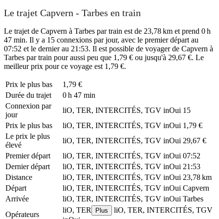
Le trajet Capvern - Tarbes en train
Le trajet de Capvern à Tarbes par train est de 23,78 km et prend 0 h
47 min. Il y a 15 connexions par jour, avec le premier départ au
07:52 et le dernier au 21:53. Il est possible de voyager de Capvern à
Tarbes par train pour aussi peu que 1,79 € ou jusqu'à 29,67 €. Le
meilleur prix pour ce voyage est 1,79 €.
Prix ​​le plus bas
1,79 €
Durée du trajet
0 h 47 min
Connexion par
liO, TER, INTERCITÉS, TGV inOui
15
jour
Prix ​​le plus bas
liO, TER, INTERCITÉS, TGV inOui
1,79 €
Le prix le plus
liO, TER, INTERCITÉS, TGV inOui
29,67 €
élevé
Premier départ
liO, TER, INTERCITÉS, TGV inOui
07:52
Dernier départ
liO, TER, INTERCITÉS, TGV inOui
21:53
Distance
liO, TER, INTERCITÉS, TGV inOui
23,78 km
Départ
liO, TER, INTERCITÉS, TGV inOui
Capvern
Arrivée
liO, TER, INTERCITÉS, TGV inOui
Tarbes
liO, TER
liO, TER, INTERCITÉS, TGV
Plus
Opérateurs