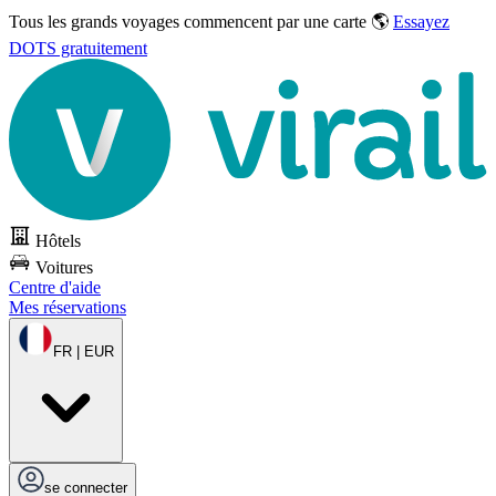
Tous les grands voyages commencent par une carte 🌎
Essayez
DOTS gratuitement
Hôtels
Voitures
Centre d'aide
Mes réservations
FR | EUR
se connecter