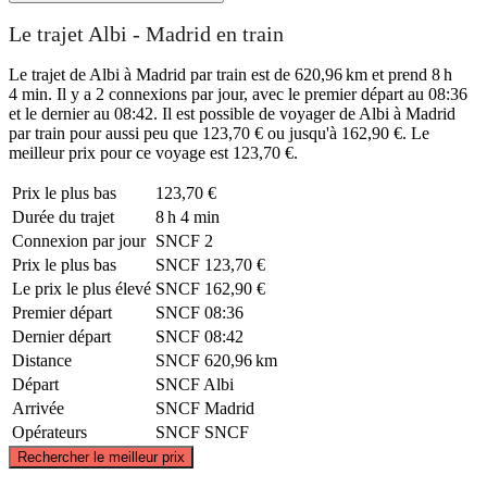
Le trajet Albi - Madrid en train
Le trajet de Albi à Madrid par train est de 620,96 km et prend 8 h
4 min. Il y a 2 connexions par jour, avec le premier départ au 08:36
et le dernier au 08:42. Il est possible de voyager de Albi à Madrid
par train pour aussi peu que 123,70 € ou jusqu'à 162,90 €. Le
meilleur prix pour ce voyage est 123,70 €.
Prix ​​le plus bas
123,70 €
Durée du trajet
8 h 4 min
Connexion par jour
SNCF
2
Prix ​​le plus bas
SNCF
123,70 €
Le prix le plus élevé
SNCF
162,90 €
Premier départ
SNCF
08:36
Dernier départ
SNCF
08:42
Distance
SNCF
620,96 km
Départ
SNCF
Albi
Arrivée
SNCF
Madrid
Opérateurs
SNCF
SNCF
©
CARTO
, ©
OpenStreetMap
contributors
Rechercher le meilleur prix
Albi