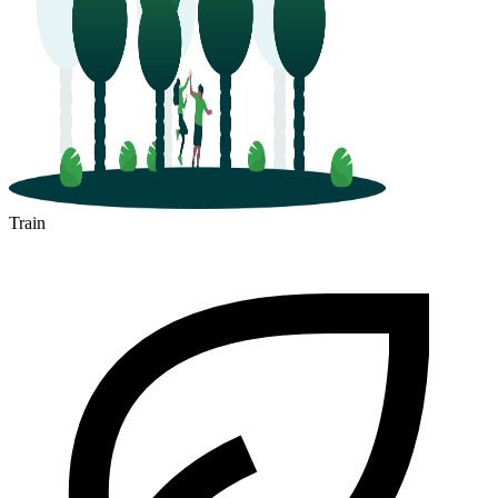
Train