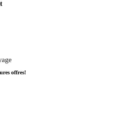
t
oyage
ures offres!