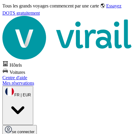
Tous les grands voyages commencent par une carte 🌎
Essayez
DOTS gratuitement
Hôtels
Voitures
Centre d'aide
Mes réservations
FR | EUR
se connecter