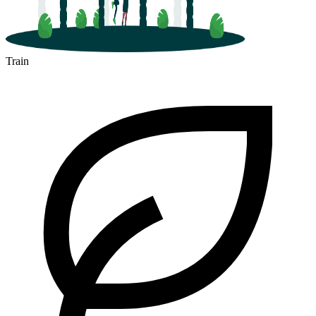
Train