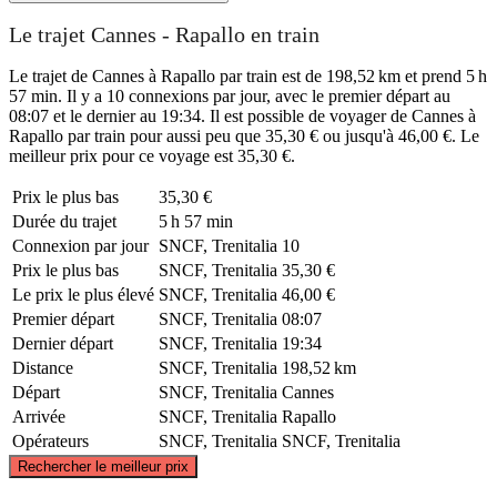
Le trajet Cannes - Rapallo en train
Le trajet de Cannes à Rapallo par train est de 198,52 km et prend 5 h
57 min. Il y a 10 connexions par jour, avec le premier départ au
08:07 et le dernier au 19:34. Il est possible de voyager de Cannes à
Rapallo par train pour aussi peu que 35,30 € ou jusqu'à 46,00 €. Le
meilleur prix pour ce voyage est 35,30 €.
Prix ​​le plus bas
35,30 €
Durée du trajet
5 h 57 min
Connexion par jour
SNCF, Trenitalia
10
Prix ​​le plus bas
SNCF, Trenitalia
35,30 €
Le prix le plus élevé
SNCF, Trenitalia
46,00 €
Premier départ
SNCF, Trenitalia
08:07
Dernier départ
SNCF, Trenitalia
19:34
Distance
SNCF, Trenitalia
198,52 km
Départ
SNCF, Trenitalia
Cannes
Arrivée
SNCF, Trenitalia
Rapallo
Opérateurs
SNCF, Trenitalia
SNCF, Trenitalia
©
CARTO
, ©
OpenStreetMap
contributors
Rechercher le meilleur prix