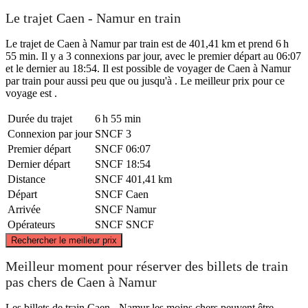
Le trajet Caen - Namur en train
Le trajet de Caen à Namur par train est de 401,41 km et prend 6 h
55 min. Il y a 3 connexions par jour, avec le premier départ au 06:07
et le dernier au 18:54. Il est possible de voyager de Caen à Namur
par train pour aussi peu que ou jusqu'à . Le meilleur prix pour ce
voyage est .
Durée du trajet
6 h 55 min
Connexion par jour
SNCF
3
Premier départ
SNCF
06:07
Dernier départ
SNCF
18:54
Distance
SNCF
401,41 km
Départ
SNCF
Caen
Arrivée
SNCF
Namur
Opérateurs
SNCF
SNCF
©
CARTO
, ©
OpenStreetMap
contributors
Rechercher le meilleur prix
Meilleur moment pour réserver des billets de train
pas chers de Caen à Namur
Namur
Les billets de train Caen - Namur les moins chers peuvent être