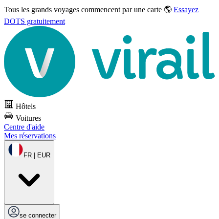
Tous les grands voyages commencent par une carte 🌎
Essayez
DOTS gratuitement
Hôtels
Voitures
Centre d'aide
Mes réservations
FR | EUR
se connecter