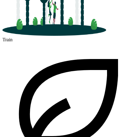
Train