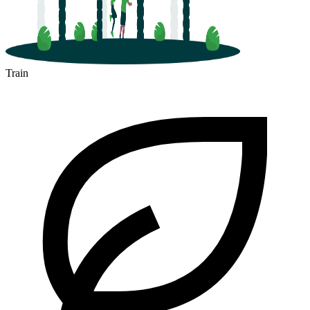
Train