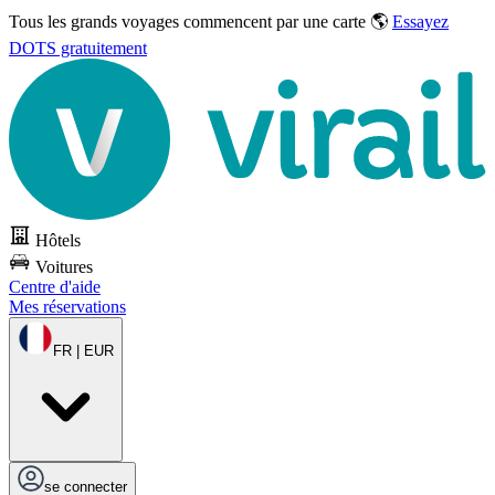
Tous les grands voyages commencent par une carte 🌎
Essayez
DOTS gratuitement
Hôtels
Voitures
Centre d'aide
Mes réservations
FR | EUR
se connecter