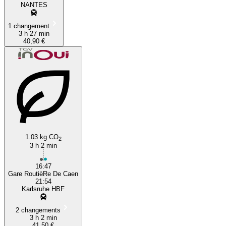
NANTES
1 changement
3 h 27 min
40,90 €
1.03 kg CO
2
3 h 2 min
16:47
Gare RoutièRe De Caen
21:54
Karlsruhe HBF
2 changements
3 h 2 min
41,50 €