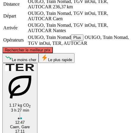
OUIGO, Train Nomad, TGV inOui, TER,
Distance
AUTOCAR
236,37 km
OUIGO, Train Nomad, TGV inOui, TER,
Départ
AUTOCAR
Caen
OUIGO, Train Nomad, TGV inOui, TER,
Arrivée
AUTOCAR
Nantes
OUIGO, Train Nomad
OUIGO, Train Nomad,
Plus
Opérateurs
TGV inOui, TER, AUTOCAR
©
CARTO
, ©
OpenStreetMap
contributors
Rechercher le meilleur prix
Caen
Le moins cher
Le plus rapide
1.17 kg CO
2
3 h 27 min
Nantes
12:47
Caen, Gare
17:11