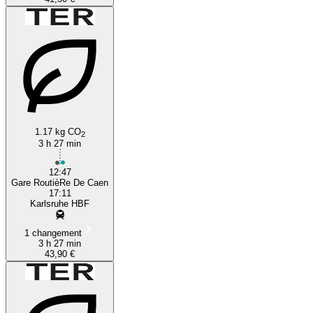
1.17 kg CO
2
3 h 27 min
12:47
Gare RoutièRe De Caen
17:11
Karlsruhe HBF
1 changement
3 h 27 min
43,90 €