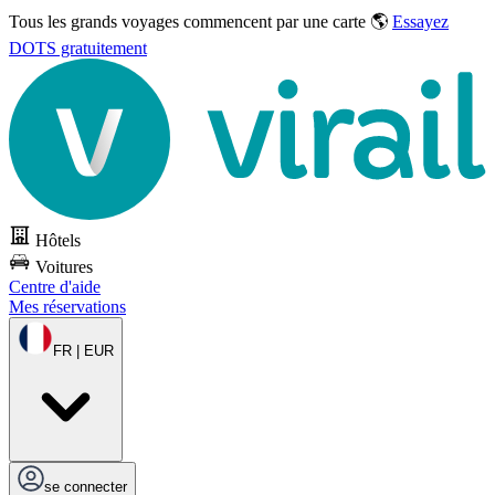
Tous les grands voyages commencent par une carte 🌎
Essayez
DOTS gratuitement
Hôtels
Voitures
Centre d'aide
Mes réservations
FR | EUR
se connecter