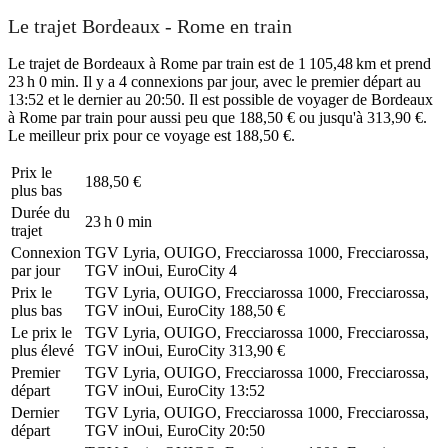
Le trajet Bordeaux - Rome en train
Le trajet de Bordeaux à Rome par train est de 1 105,48 km et prend
23 h 0 min. Il y a 4 connexions par jour, avec le premier départ au
13:52 et le dernier au 20:50. Il est possible de voyager de Bordeaux
à Rome par train pour aussi peu que 188,50 € ou jusqu'à 313,90 €.
Le meilleur prix pour ce voyage est 188,50 €.
Prix ​​le
188,50 €
plus bas
Durée du
23 h 0 min
trajet
Connexion
TGV Lyria, OUIGO, Frecciarossa 1000, Frecciarossa,
par jour
TGV inOui, EuroCity
4
Prix ​​le
TGV Lyria, OUIGO, Frecciarossa 1000, Frecciarossa,
plus bas
TGV inOui, EuroCity
188,50 €
Le prix le
TGV Lyria, OUIGO, Frecciarossa 1000, Frecciarossa,
plus élevé
TGV inOui, EuroCity
313,90 €
Premier
TGV Lyria, OUIGO, Frecciarossa 1000, Frecciarossa,
départ
TGV inOui, EuroCity
13:52
Dernier
TGV Lyria, OUIGO, Frecciarossa 1000, Frecciarossa,
départ
TGV inOui, EuroCity
20:50