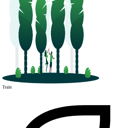
Train