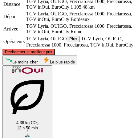
TGV Lyria, OUIGO, Frecciarossa 1000, Frecciarossa,
Distance
TGV inOui, EuroCity
1 105,48 km
TGV Lyria, OUIGO, Frecciarossa 1000, Frecciarossa,
Départ
TGV inOui, EuroCity
Bordeaux
TGV Lyria, OUIGO, Frecciarossa 1000, Frecciarossa,
Arrivée
TGV inOui, EuroCity
Rome
TGV Lyria, OUIGO
TGV Lyria, OUIGO,
Plus
Opérateurs
Frecciarossa 1000, Frecciarossa, TGV inOui, EuroCity
©
CARTO
, ©
OpenStreetMap
contributors
Rechercher le meilleur prix
Le moins cher
Le plus rapide
Bordeaux
Rome
4.36 kg CO
2
12 h 50 min