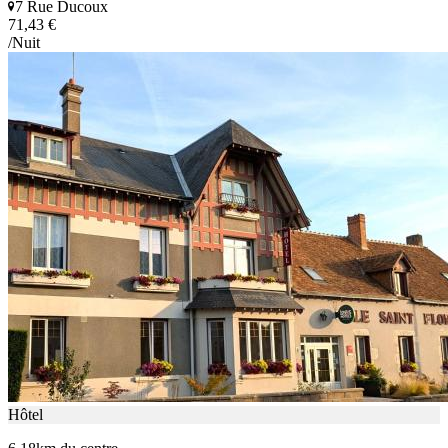
7 Rue Ducoux
71,43 €
/Nuit
Hôtel