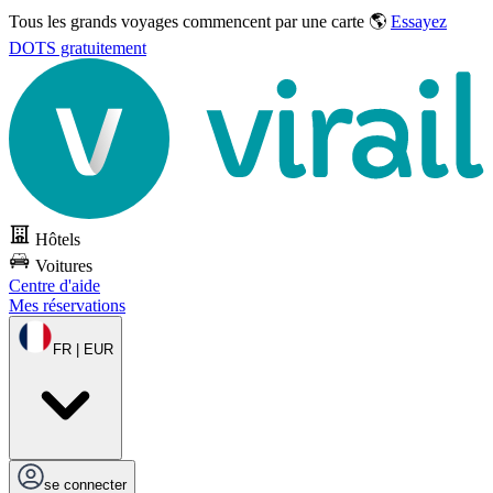
Tous les grands voyages commencent par une carte 🌎
Essayez
DOTS gratuitement
Hôtels
Voitures
Centre d'aide
Mes réservations
FR | EUR
se connecter