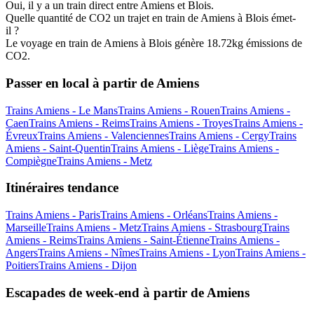
Oui, il y a un train direct entre Amiens et Blois.
Quelle quantité de CO2 un trajet en train de Amiens à Blois émet-
il ?
Le voyage en train de Amiens à Blois génère 18.72kg émissions de
CO2.
Passer en local à partir de Amiens
Trains Amiens - Le Mans
Trains Amiens - Rouen
Trains Amiens -
Caen
Trains Amiens - Reims
Trains Amiens - Troyes
Trains Amiens -
Évreux
Trains Amiens - Valenciennes
Trains Amiens - Cergy
Trains
Amiens - Saint-Quentin
Trains Amiens - Liège
Trains Amiens -
Compiègne
Trains Amiens - Metz
Itinéraires tendance
Trains Amiens - Paris
Trains Amiens - Orléans
Trains Amiens -
Marseille
Trains Amiens - Metz
Trains Amiens - Strasbourg
Trains
Amiens - Reims
Trains Amiens - Saint-Étienne
Trains Amiens -
Angers
Trains Amiens - Nîmes
Trains Amiens - Lyon
Trains Amiens -
Poitiers
Trains Amiens - Dijon
Escapades de week-end à partir de Amiens