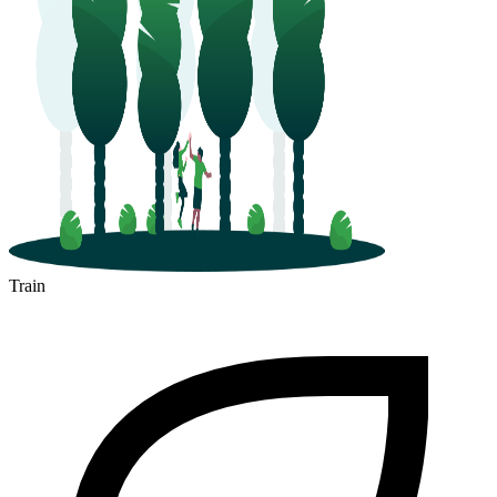
Blois
Train