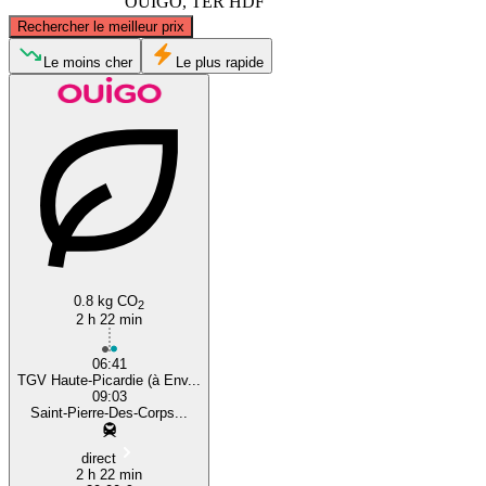
OUIGO, TER HDF
©
CARTO
, ©
OpenStreetMap
contributors
Rechercher le meilleur prix
Amiens
Le moins cher
Le plus rapide
Tours
0.8 kg CO
2
2 h 22 min
06:41
TGV Haute-Picardie (à Env...
09:03
Saint-Pierre-Des-Corps...
direct
2 h 22 min