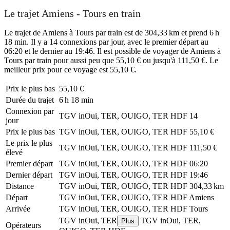
Le trajet Amiens - Tours en train
Le trajet de Amiens à Tours par train est de 304,33 km et prend 6 h
18 min. Il y a 14 connexions par jour, avec le premier départ au
06:20 et le dernier au 19:46. Il est possible de voyager de Amiens à
Tours par train pour aussi peu que 55,10 € ou jusqu'à 111,50 €. Le
meilleur prix pour ce voyage est 55,10 €.
Prix ​​le plus bas
55,10 €
Durée du trajet
6 h 18 min
Connexion par
TGV inOui, TER, OUIGO, TER HDF
14
jour
Prix ​​le plus bas
TGV inOui, TER, OUIGO, TER HDF
55,10 €
Le prix le plus
TGV inOui, TER, OUIGO, TER HDF
111,50 €
élevé
Premier départ
TGV inOui, TER, OUIGO, TER HDF
06:20
Dernier départ
TGV inOui, TER, OUIGO, TER HDF
19:46
Distance
TGV inOui, TER, OUIGO, TER HDF
304,33 km
Départ
TGV inOui, TER, OUIGO, TER HDF
Amiens
Arrivée
TGV inOui, TER, OUIGO, TER HDF
Tours
TGV inOui, TER
TGV inOui, TER,
Plus
Opérateurs