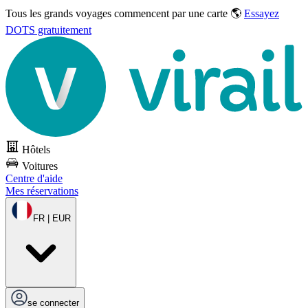
Tous les grands voyages commencent par une carte 🌎
Essayez
DOTS gratuitement
Hôtels
Voitures
Centre d'aide
Mes réservations
FR | EUR
se connecter