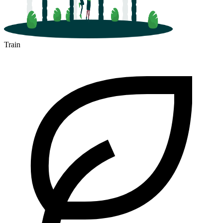
Train