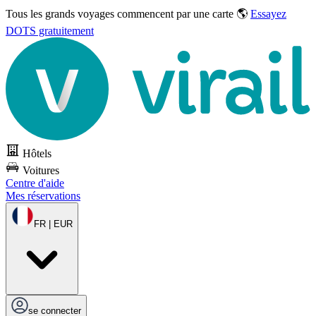
Tous les grands voyages commencent par une carte 🌎
Essayez
DOTS gratuitement
Hôtels
Voitures
Centre d'aide
Mes réservations
FR | EUR
se connecter