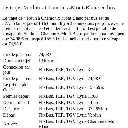
Le trajet Verdun - Chamonix-Mont-Blanc en bus
Le trajet de Verdun à Chamonix-Mont-Blanc par bus est de
377,85 km et prend 13 h 6 min. Il y a 3 connexions par jour, avec le
premier départ au 11:00 et le dernier au 14:55. Il est possible de
voyager de Verdun à Chamonix-Mont-Blanc par bus pour aussi peu
que 74,98 € ou jusqu'à 155,59 €. Le meilleur prix pour ce voyage
est 74,98 €.
Prix ​​le plus bas
74,98 €
Durée du trajet
13 h 6 min
Connexion par
FlixBus, TER, TGV Lyria
3
jour
Prix ​​le plus bas
FlixBus, TER, TGV Lyria
74,98 €
Le prix le plus
FlixBus, TER, TGV Lyria
155,59 €
élevé
Premier départ
FlixBus, TER, TGV Lyria
11:00
Dernier départ
FlixBus, TER, TGV Lyria
14:55
Distance
FlixBus, TER, TGV Lyria
377,85 km
Départ
FlixBus, TER, TGV Lyria
Verdun
FlixBus, TER, TGV Lyria
Chamonix-Mont-
Arrivée
Blanc