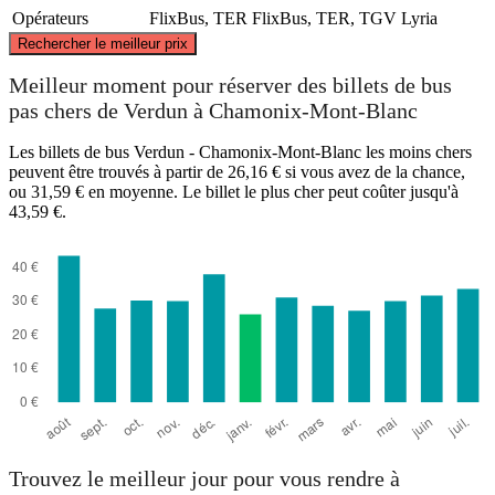
Opérateurs
FlixBus, TER
FlixBus, TER, TGV Lyria
©
CARTO
, ©
OpenStreetMap
contributors
Rechercher le meilleur prix
Verdun
Meilleur moment pour réserver des billets de bus
pas chers de Verdun à Chamonix-Mont-Blanc
Les billets de bus Verdun - Chamonix-Mont-Blanc les moins chers
peuvent être trouvés à partir de 26,16 € si vous avez de la chance,
ou 31,59 € en moyenne. Le billet le plus cher peut coûter jusqu'à
43,59 €.
Chamonix Mont Blanc
Trouvez le meilleur jour pour vous rendre à