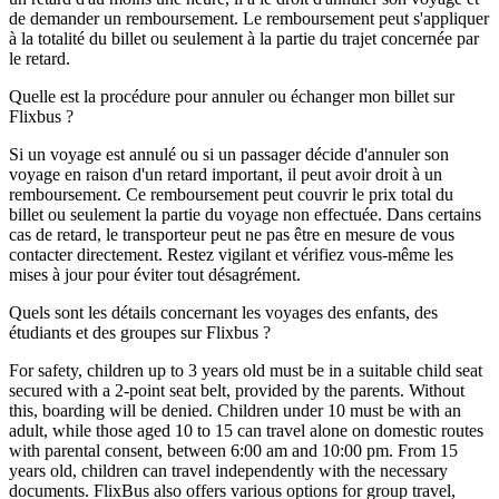
de demander un remboursement. Le remboursement peut s'appliquer
à la totalité du billet ou seulement à la partie du trajet concernée par
le retard.
Quelle est la procédure pour annuler ou échanger mon billet sur
Flixbus ?
Si un voyage est annulé ou si un passager décide d'annuler son
voyage en raison d'un retard important, il peut avoir droit à un
remboursement. Ce remboursement peut couvrir le prix total du
billet ou seulement la partie du voyage non effectuée. Dans certains
cas de retard, le transporteur peut ne pas être en mesure de vous
contacter directement. Restez vigilant et vérifiez vous-même les
mises à jour pour éviter tout désagrément.
Quels sont les détails concernant les voyages des enfants, des
étudiants et des groupes sur Flixbus ?
For safety, children up to 3 years old must be in a suitable child seat
secured with a 2-point seat belt, provided by the parents. Without
this, boarding will be denied. Children under 10 must be with an
adult, while those aged 10 to 15 can travel alone on domestic routes
with parental consent, between 6:00 am and 10:00 pm. From 15
years old, children can travel independently with the necessary
documents. FlixBus also offers various options for group travel,